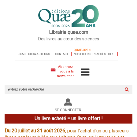
Librairie quae.com
Des livres au cœur des sciences
QUAE-OPEN
ESPACE PRO & AUTEURS
CONTACT
NOS EBOOKS EN ACCÈS LIBRE
Abonnez-
vous à la
newsletter
Rechercher
sur
le
site
SE CONNECTER
Un livre acheté = un livre offert !
Du 20 juillet au 31 août 2026
, pour l'achat d'un ou plusieurs