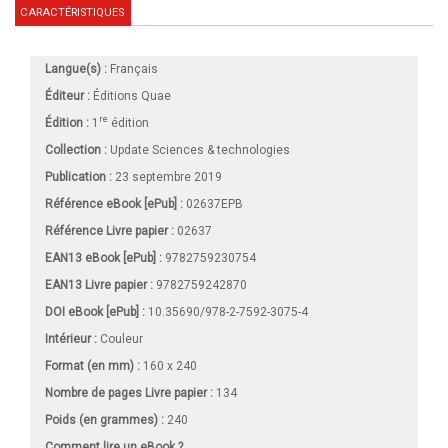
CARACTÉRISTIQUES
Langue(s) :
Français
Éditeur :
Éditions Quae
re
Édition :
1
édition
Collection :
Update Sciences & technologies
Publication :
23 septembre 2019
Référence eBook [ePub] :
02637EPB
Référence Livre papier :
02637
EAN13 eBook [ePub] :
9782759230754
EAN13 Livre papier :
9782759242870
DOI eBook [ePub] :
10.35690/978-2-7592-3075-4
Intérieur :
Couleur
Format (en mm)
:
160 x 240
Nombre de pages
Livre papier
:
134
Poids (en grammes) :
240
Comment lire un eBook ?