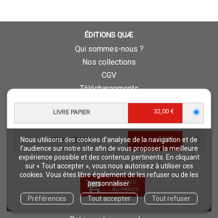
ÉDITIONS QUÆ
Qui sommes-nous ?
Nos collections
CGV
Téléchargements
Comment commander ?
32,00 €
LIVRE PAPIER
Où trouver nos ouvrages ?
Contact
0,00 €
Nous utilisons des cookies d’analyse de la navigation et de
Comment lire un ebook ?
EBOOK [EPUB]
l’audience sur notre site afin de vous proposer la meilleure
Conseil scientifique et éditorial
expérience possible et des contenus pertinents. En cliquant
sur « Tout accepter », vous nous autorisez à utiliser ces
Charte d’éthique éditoriale
cookies. Vous êtes libre également de les refuser ou de les
Questions fréquentes
AJOUTER
personnaliser.
AU PANIER
Protection de vos données personnelles - RGPD
Préférences
Tout accepter
Tout refuser
QUAE RECRUTE