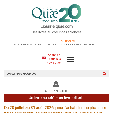
Librairie quae.com
Des livres au cœur des sciences
QUAE-OPEN
ESPACE PRO & AUTEURS
CONTACT
NOS EBOOKS EN ACCÈS LIBRE
Abonnez-
vous à la
newsletter
Rechercher
sur
le
site
SE CONNECTER
Un livre acheté = un livre offert !
Du 20 juillet au 31 août 2026
, pour l'achat d'un ou plusieurs