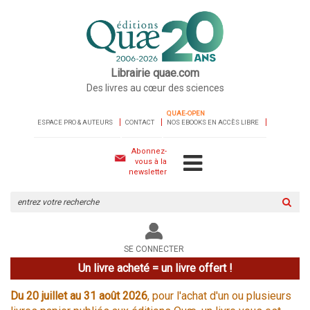
Librairie quae.com
Des livres au cœur des sciences
QUAE-OPEN
ESPACE PRO & AUTEURS
CONTACT
NOS EBOOKS EN ACCÈS LIBRE
Abonnez-
vous à la
newsletter
Rechercher
sur
le
site
SE CONNECTER
Un livre acheté = un livre offert !
Du 20 juillet au 31 août 2026
, pour l'achat d'un ou plusieurs