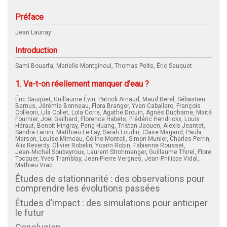
Préface
Jean Launay
Introduction
Sami Bouarfa, Marielle Montginoul, Thomas Pelte, Éric Sauquet
1. Va-t-on réellement manquer d’eau ?
Éric Sauquet, Guillaume Évin, Patrick Arnaud, Maud Berel, Sébastien
Bernus, Jérémie Bonneau, Flora Branger, Yvan Caballero, François
Colleoni, Lila Collet, Lola Corre, Agathe Drouin, Agnès Ducharne, Maïté
Fournier, Joël Gailhard, Florence Habets, Frédéric Hendrickx, Louis
Héraut, Benoît Hingray, Peng Huang, Tristan Jaouen, Alexis Jeantet,
Sandra Lanini, Matthieu Le Lay, Sarah Loudin, Claire Magand, Paula
Marson, Louise Mimeau, Céline Monteil, Simon Munier, Charles Perrin,
Alix Reverdy, Olivier Robelin, Yoann Robin, Fabienne Rousset,
Jean‑Michel Soubeyroux, Laurent Strohmenger, Guillaume Thirel, Flore
Tocquer, Yves Tramblay, Jean-Pierre Vergnes, Jean‑Philippe Vidal,
Mathieu Vrac
Études de stationnarité : des observations pour
comprendre les évolutions passées
Études d’impact : des simulations pour anticiper
le futur