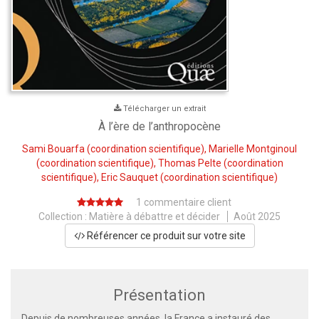
Télécharger un extrait
À l’ère de l’anthropocène
Sami Bouarfa
(coordination scientifique),
Marielle Montginoul
(coordination scientifique),
Thomas Pelte
(coordination
scientifique),
Eric Sauquet
(coordination scientifique)
1 commentaire client
Collection :
Matière à débattre et décider
Août 2025
Référencer ce produit sur votre site
Présentation
Depuis de nombreuses années, la France a instauré des