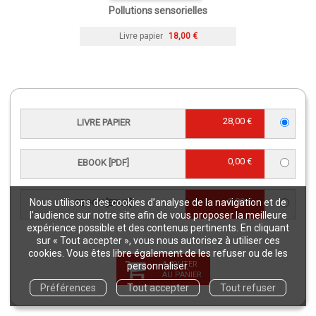
Pollutions sensorielles
Livre papier
18,00 €
28,00 €
LIVRE PAPIER
0,00 €
EBOOK [PDF]
0,00 €
Nous utilisons des cookies d’analyse de la navigation et de
EBOOK [EPUB]
l’audience sur notre site afin de vous proposer la meilleure
expérience possible et des contenus pertinents. En cliquant
sur « Tout accepter », vous nous autorisez à utiliser ces
Sciences en crises
cookies. Vous êtes libre également de les refuser ou de les
AJOUTER
personnaliser.
Livre papier
9,50 €
AU PANIER
Préférences
Tout accepter
Tout refuser