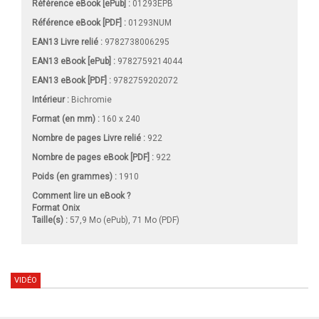
Référence eBook [ePub] :
01293EPB
Référence eBook [PDF] :
01293NUM
EAN13 Livre relié :
9782738006295
EAN13 eBook [ePub] :
9782759214044
EAN13 eBook [PDF] :
9782759202072
Intérieur :
Bichromie
Format (en mm)
:
160 x 240
Nombre de pages
Livre relié
:
922
Nombre de pages
eBook [PDF]
:
922
Poids (en grammes) :
1910
Comment lire un eBook ?
Format Onix
Taille(s) :
57,9 Mo (ePub), 71 Mo (PDF)
VIDÉO