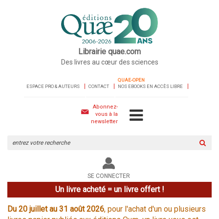
Librairie quae.com
Des livres au cœur des sciences
QUAE-OPEN
ESPACE PRO & AUTEURS
CONTACT
NOS EBOOKS EN ACCÈS LIBRE
Abonnez-
vous à la
newsletter
Rechercher
sur
le
site
SE CONNECTER
Un livre acheté = un livre offert !
Du 20 juillet au 31 août 2026
, pour l'achat d'un ou plusieurs