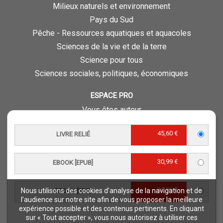
Milieux naturels et environnement
Pays du Sud
Pêche - Ressources aquatiques et aquacoles
Sciences de la vie et de la terre
Science pour tous
Sciences sociales, politiques, économiques
ESPACE PRO
Vous êtes auteur
Vous êtes journaliste
45,60 €
LIVRE RELIÉ
Vous êtes libraire
Vous êtes bibliothécaire
30,99 €
EBOOK [EPUB]
Foreign rights
Procédure d'évaluation
30,99 €
Nous utilisons des cookies d’analyse de la navigation et de
EBOOK [PDF]
NOTRE SITE
l’audience sur notre site afin de vous proposer la meilleure
expérience possible et des contenus pertinents. En cliquant
Quae © 2018
sur « Tout accepter », vous nous autorisez à utiliser ces