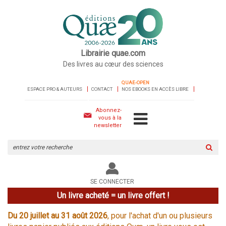
Librairie quae.com
Des livres au cœur des sciences
QUAE-OPEN
ESPACE PRO & AUTEURS
CONTACT
NOS EBOOKS EN ACCÈS LIBRE
Abonnez-
vous à la
newsletter
Rechercher
sur
le
site
SE CONNECTER
Un livre acheté = un livre offert !
Du 20 juillet au 31 août 2026
, pour l'achat d'un ou plusieurs