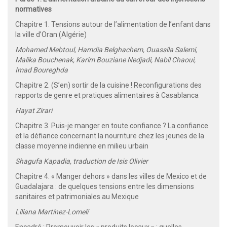
normatives
Chapitre 1. Tensions autour de l’alimentation de l’enfant dans
la ville d’Oran (Algérie)
Mohamed Mebtoul, Hamdia Belghachem, Ouassila Salemi,
Malika Bouchenak, Karim Bouziane Nedjadi, Nabil Chaoui,
Imad Boureghda
Chapitre 2. (S’en) sortir de la cuisine ! Reconfigurations des
rapports de genre et pratiques alimentaires à Casablanca
Hayat Zirari
Chapitre 3. Puis-je manger en toute confiance ? La confiance
et la défiance concernant la nourriture chez les jeunes de la
classe moyenne indienne en milieu urbain
Shagufa Kapadia, traduction de Isis Olivier
Chapitre 4. « Manger dehors » dans les villes de Mexico et de
Guadalajara : de quelques tensions entre les dimensions
sanitaires et patrimoniales au Mexique
Liliana Martínez-Lomelí
Encadré : Promouvoir les « produits locaux » : quelles