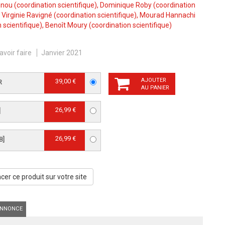
nnou
(coordination scientifique),
Dominique Roby
(coordination
,
Virginie Ravigné
(coordination scientifique),
Mourad Hannachi
 scientifique),
Benoît Moury
(coordination scientifique)
avoir faire
Janvier 2021
AJOUTER
39,00 €
R
AU PANIER
26,99 €
]
26,99 €
B]
er ce produit sur votre site
NNONCE