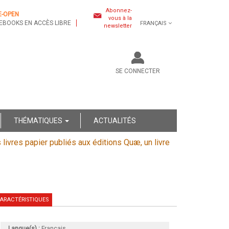
Abonnez-
E-OPEN
vous à la
EBOOKS EN ACCÈS LIBRE
FRANÇAIS
newsletter
SE CONNECTER
THÉMATIQUES
ACTUALITÉS
s livres papier publiés aux éditions Quæ, un livre
ARACTÉRISTIQUES
Langue(s) :
Français