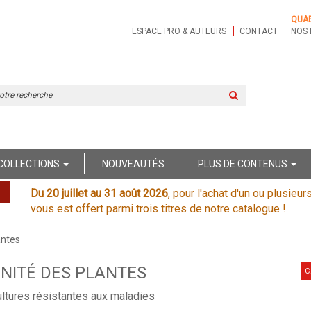
QUA
ESPACE PRO & AUTEURS
CONTACT
NOS 
Rechercher
sur
le
site
COLLECTIONS
NOUVEAUTÉS
PLUS DE CONTENUS
Du 20 juillet au 31 août 2026
, pour l'achat d'un ou plusieur
vous est offert parmi trois titres de notre catalogue !
antes
NITÉ DES PLANTES
C
ltures résistantes aux maladies