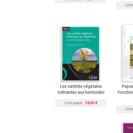
Livre
Les variétés végétales
Paysa
tolérantes aux herbicides
fonction
Livre papier
24,00 €
Livre