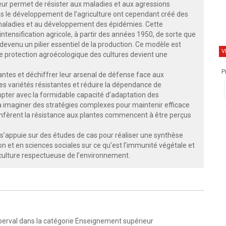
eur permet de résister aux maladies et aux agressions
is le développement de l’agriculture ont cependant créé des
 maladies et au développement des épidémies. Cette
’intensification agricole, à partir des années 1950, de sorte que
devenu un pilier essentiel de la production. Ce modèle est
V
 protection agroécologique des cultures devient une
P
tes et déchiffrer leur arsenal de défense face aux
des variétés résistantes et réduire la dépendance de
compter avec la formidable capacité d’adaptation des
à imaginer des stratégies complexes pour maintenir efficace
confèrent la résistance aux plantes commencent à être perçus
s’appuie sur des études de cas pour réaliser une synthèse
n et en sciences sociales sur ce qu’est l’immunité végétale et
riculture respectueuse de l’environnement.
berval dans la catégorie Enseignement supérieur