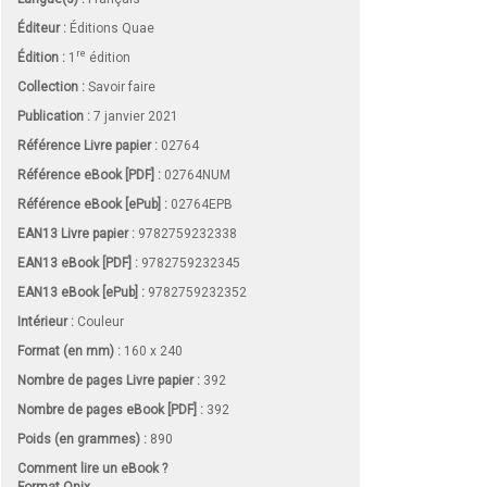
Éditeur :
Éditions Quae
re
Édition :
1
édition
Collection :
Savoir faire
Publication :
7 janvier 2021
Référence Livre papier :
02764
Référence eBook [PDF] :
02764NUM
Référence eBook [ePub] :
02764EPB
EAN13 Livre papier :
9782759232338
EAN13 eBook [PDF] :
9782759232345
EAN13 eBook [ePub] :
9782759232352
Intérieur :
Couleur
Format (en mm)
:
160 x 240
Nombre de pages
Livre papier
:
392
Nombre de pages
eBook [PDF]
:
392
Poids (en grammes) :
890
Comment lire un eBook ?
Format Onix