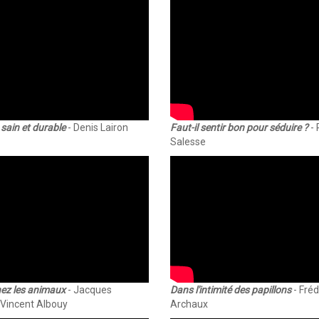
sain et durable
- Denis Lairon
Faut-il sentir bon pour séduire ?
- 
Salesse
hez les animaux
- Jacques
Dans l'intimité des papillons
- Fréd
 Vincent Albouy
Archaux