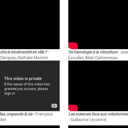
he la biodiversité en ville ?
-
De l'œnologie à la viticulture
- Jea
 Clergeau, Nathalie Machon
Escudier, Alain Carbonneau
les, crapauds & cie
- Françoise
Les sciences face aux créationni
llet
- Guillaume Lecointre