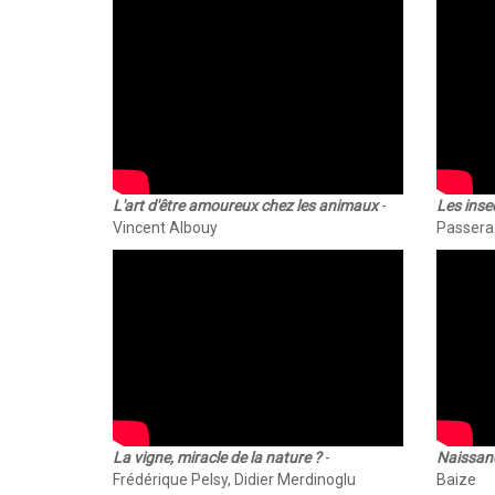
L'art d'être amoureux chez les animaux
-
Les insec
Vincent Albouy
Passera
La vigne, miracle de la nature ?
-
Naissanc
Frédérique Pelsy, Didier Merdinoglu
Baize