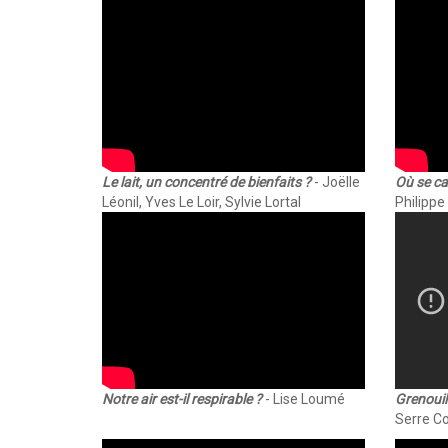
Le lait, un concentré de bienfaits ?
- Joëlle
Où se cac
Léonil, Yves Le Loir, Sylvie Lortal
Philippe
Notre air est-il respirable ?
- Lise Loumé
Grenouil
Serre Co