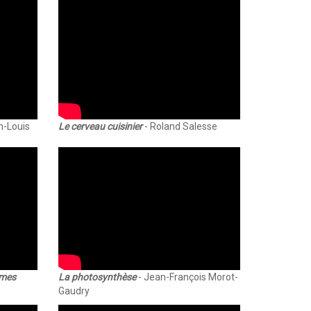
n-Louis
Le cerveau cuisinier
- Roland Salesse
smes
La photosynthèse
- Jean-François Morot-
Gaudry