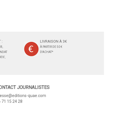
 :
LIVRAISON À 3€
B,
À PARTIR DE 50 €
ANDAT
D'ACHAT*
TIF,
ONTACT JOURNALISTES
resse@editions-quae.com
 71 15 24 28