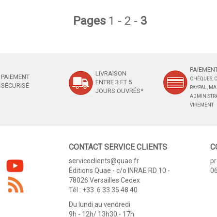
Pages
1
-
2
-
3
PAIEMENT
LIVRAISON
PAIEMENT
CHÈQUES, C
ENTRE 3 ET 5
SÉCURISÉ
PAYPAL, M
JOURS OUVRÉS*
ADMINISTRA
VIREMENT
CONTACT SERVICE CLIENTS
C
serviceclients@quae.fr
p
Éditions Quae - c/o INRAE RD 10 -
06
78026 Versailles Cedex
Tél : +33 6 33 35 48 40
Du lundi au vendredi
9h - 12h/ 13h30 - 17h