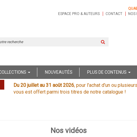
QUA
ESPACE PRO & AUTEURS
CONTACT
NOS 
Rechercher
sur
le
site
COLLECTIONS
NOUVEAUTÉS
PLUS DE CONTENUS
Du 20 juillet au 31 août 2026
, pour l'achat d'un ou plusieur
vous est offert parmi trois titres de notre catalogue !
Nos vidéos