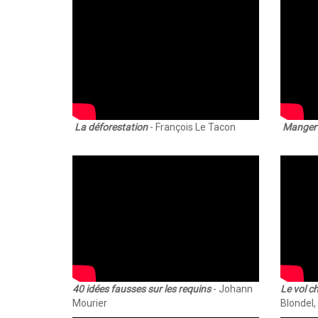
La déforestation
- François Le Tacon
Manger 
40 idées fausses sur les requins
- Johann
Le vol c
Mourier
Blondel,