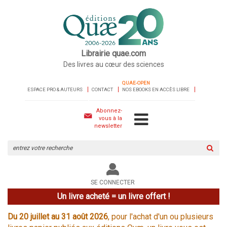
Librairie quae.com
Des livres au cœur des sciences
QUAE-OPEN
ESPACE PRO & AUTEURS
CONTACT
NOS EBOOKS EN ACCÈS LIBRE
Abonnez-
vous à la
newsletter
Rechercher
sur
le
site
SE CONNECTER
Un livre acheté = un livre offert !
Du 20 juillet au 31 août 2026
, pour l'achat d'un ou plusieurs