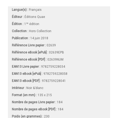
Langue(s) :
Français
Éditeur :
Éditions Quae
re
Édition :
1
édition
Collection :
Hors Collection
Publication :
14 juin 2018
Référence Livre papier :
02639
Référence eBook [ePub] :
02639EPB
Référence eBook [PDF] :
02639NUM
EAN13 Livre papier :
9782759228034
EAN13 eBook [ePub] :
9782759228058
EAN13 eBook [PDF] :
9782759228041
Intérieur :
Noir & blanc
Format (en mm)
:
135 x 215
Nombre de pages
Livre papier
:
184
Nombre de pages
eBook [PDF]
:
184
Poids (en grammes) :
230