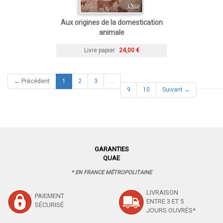
Aux origines de la domestication
animale
Livre papier
24,00 €
(current)
← Précédent
1
2
3
…
9
10
Suivant →
GARANTIES
QUAE
* EN FRANCE MÉTROPOLITAINE
LIVRAISON
PAIEMENT
ENTRE 3 ET 5
SÉCURISÉ
JOURS OUVRÉS*