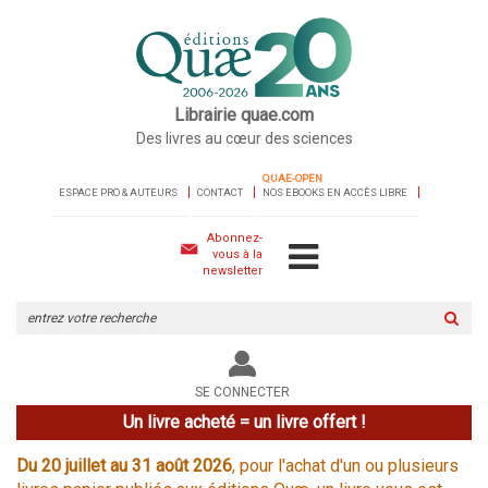
Librairie quae.com
Des livres au cœur des sciences
QUAE-OPEN
ESPACE PRO & AUTEURS
CONTACT
NOS EBOOKS EN ACCÈS LIBRE
Abonnez-
vous à la
newsletter
Rechercher
sur
le
site
SE CONNECTER
Un livre acheté = un livre offert !
Du 20 juillet au 31 août 2026
, pour l'achat d'un ou plusieurs