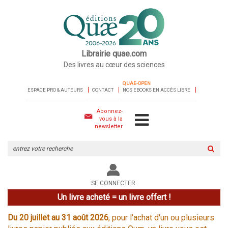
Librairie quae.com
Des livres au cœur des sciences
QUAE-OPEN
ESPACE PRO & AUTEURS
CONTACT
NOS EBOOKS EN ACCÈS LIBRE
Abonnez-
vous à la
newsletter
Rechercher
sur
le
site
SE CONNECTER
Un livre acheté = un livre offert !
Du 20 juillet au 31 août 2026
, pour l'achat d'un ou plusieurs