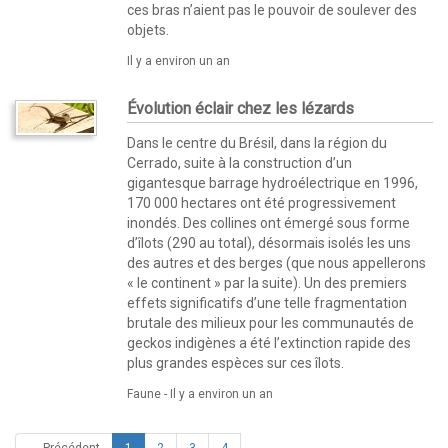
ces bras n’aient pas le pouvoir de soulever des
objets.
Il y a environ un an
Évolution éclair chez les lézards
Dans le centre du Brésil, dans la région du
Cerrado, suite à la construction d’un
gigantesque barrage hydroélectrique en 1996,
170 000 hectares ont été progressivement
inondés. Des collines ont émergé sous forme
d’îlots (290 au total), désormais isolés les uns
des autres et des berges (que nous appellerons
« le continent » par la suite). Un des premiers
effets significatifs d’une telle fragmentation
brutale des milieux pour les communautés de
geckos indigènes a été l’extinction rapide des
plus grandes espèces sur ces îlots.
Faune -
Il y a environ un an
(current)
← Précédent
1
2
3
4