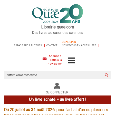
Librairie quae.com
Des livres au cœur des sciences
QUAE-OPEN
ESPACE PRO & AUTEURS
CONTACT
NOS EBOOKS EN ACCÈS LIBRE
Abonnez-
vous à la
newsletter
Rechercher
sur
le
site
SE CONNECTER
Un livre acheté = un livre offert !
Du 20 juillet au 31 août 2026
, pour l'achat d'un ou plusieurs