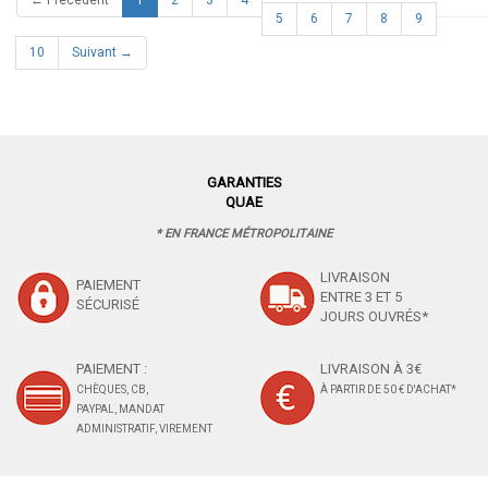
5
6
7
8
9
10
Suivant →
GARANTIES
QUAE
* EN FRANCE MÉTROPOLITAINE
LIVRAISON
PAIEMENT
ENTRE 3 ET 5
SÉCURISÉ
JOURS OUVRÉS*
PAIEMENT :
LIVRAISON À 3€
CHÈQUES, CB,
À PARTIR DE 50 € D'ACHAT*
PAYPAL, MANDAT
ADMINISTRATIF, VIREMENT