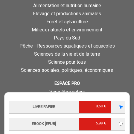
Alimentation et nutrition humaine
Élevage et productions animales
Forêt et sylviculture
Milieux naturels et environnement
Pays du Sud
Pêche - Ressources aquatiques et aquacoles
Sciences de la vie et de la terre
Science pour tous
Sciences sociales, politiques, économiques
ESPACE PRO
Vous êtes auteur
Vous êtes journaliste
8,60 €
LIVRE PAPIER
Vous êtes libraire
Vous êtes bibliothécaire
5,99 €
Foreign rights
EBOOK [EPUB]
Procédure d'évaluation