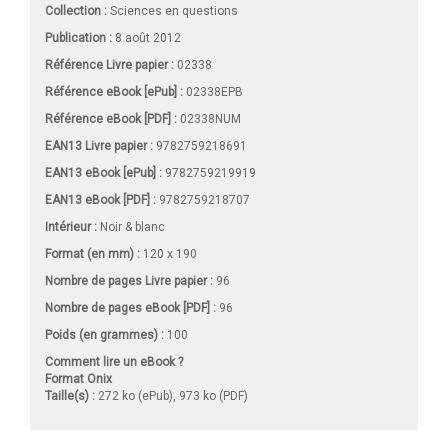
Collection :
Sciences en questions
Publication :
8 août 2012
Référence Livre papier :
02338
Référence eBook [ePub] :
02338EPB
Référence eBook [PDF] :
02338NUM
EAN13 Livre papier :
9782759218691
EAN13 eBook [ePub] :
9782759219919
EAN13 eBook [PDF] :
9782759218707
Intérieur :
Noir & blanc
Format (en mm)
:
120 x 190
Nombre de pages
Livre papier
:
96
Nombre de pages
eBook [PDF]
:
96
Poids (en grammes) :
100
Comment lire un eBook ?
Format Onix
Taille(s) :
272 ko (ePub), 973 ko (PDF)