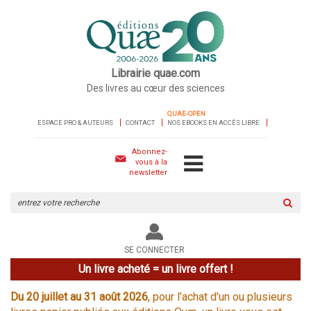
Librairie quae.com
Des livres au cœur des sciences
QUAE-OPEN
ESPACE PRO & AUTEURS
CONTACT
NOS EBOOKS EN ACCÈS LIBRE
Abonnez-
vous à la
newsletter
Rechercher
sur
le
site
SE CONNECTER
Un livre acheté = un livre offert !
Du 20 juillet au 31 août 2026
, pour l'achat d'un ou plusieurs