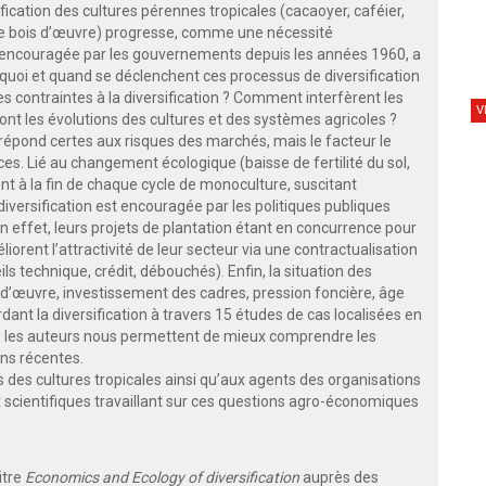
fication des cultures pérennes tropicales (cacaoyer, caféier,
r le bois d’œuvre) progresse, comme une nécessité
t encouragée par les gouvernements depuis les années 1960, a
uoi et quand se déclenchent ces processus de diversification
es contraintes à la diversification ? Comment interfèrent les
V
sont les évolutions des cultures et des systèmes agricoles ?
n répond certes aux risques des marchés, mais le facteur le
es. Lié au changement écologique (baisse de fertilité du sol,
nt à la fin de chaque cycle de monoculture, suscitant
 diversification est encouragée par les politiques publiques
 En effet, leurs projets de plantation étant en concurrence pour
liorent l’attractivité de leur secteur via une contractualisation
ls technique, crédit, débouchés). Enfin, la situation des
n-d’œuvre, investissement des cadres, pression foncière, âge
rdant la diversification à travers 15 études de cas localisées en
t, les auteurs nous permettent de mieux comprendre les
ons récentes.
s des cultures tropicales ainsi qu’aux agents des organisations
x scientifiques travaillant sur ces questions agro-économiques
itre
Economics and Ecology of diversification
auprès des