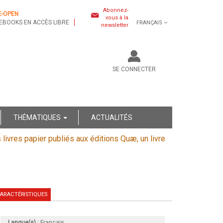
Abonnez-
E-OPEN
vous à la
EBOOKS EN ACCÈS LIBRE
FRANÇAIS
newsletter
SE CONNECTER
THÉMATIQUES
ACTUALITÉS
s livres papier publiés aux éditions Quæ, un livre
ARACTÉRISTIQUES
Langue(s) :
Français