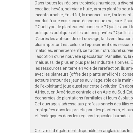
Dans toutes les régions tropicales humides, la diversi
cocotier, hévéa, palmier à huile, arbres plantés pou
incontournable, En effet, la monoculture, fortemen
conduit à une crise socio-économique majeure. Pourq
? Quel type de planteur est concerné ? Quelles sont l
politiques publiques et les actions privées ? Quelles 
D’après les auteurs de cet ouvrage, la diversificatio
plus important est celui de l’épuisement des ressourc
maladies, enherbement), ce facteur structurel survie
l’adoption d’une nouvelle spéculation. Par ailleurs, la
mais aussi de plus en plus par les industriels privés.
les ressources en terre en voie de raréfaction, ils amé
avec les planteurs (offre des plants améliorés, consei
acteurs (retour des jeunes au village, rôle de la mai
de l’exploitant) joue aussi sur cette évolution. En abo
Afrique, en Amérique centrale et en Asie du Sud-Es
économies de plantations familiales et leurs évoluti
Cet ouvrage s’adresse aux professionnels des filière
impliquées dans les projets pour les planteurs, et au
et écologiques dans les régions tropicales humides.
Ce livre est également disponible en anglais sous le t