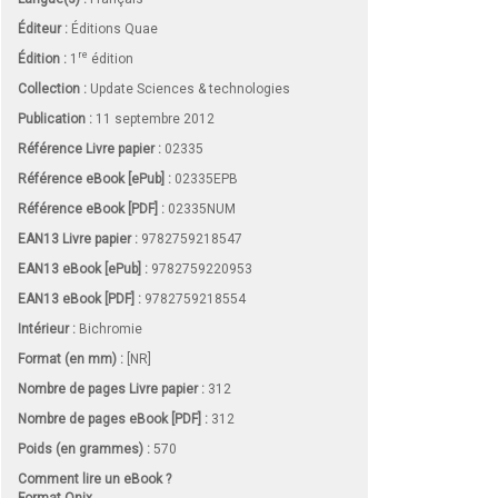
Éditeur :
Éditions Quae
re
Édition :
1
édition
Collection :
Update Sciences & technologies
Publication :
11 septembre 2012
Référence Livre papier :
02335
Référence eBook [ePub] :
02335EPB
Référence eBook [PDF] :
02335NUM
EAN13 Livre papier :
9782759218547
EAN13 eBook [ePub] :
9782759220953
EAN13 eBook [PDF] :
9782759218554
Intérieur :
Bichromie
Format (en mm)
:
[NR]
Nombre de pages
Livre papier
:
312
Nombre de pages
eBook [PDF]
:
312
Poids (en grammes) :
570
Comment lire un eBook ?
Format Onix