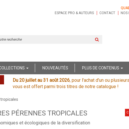
QUA
ESPACE PRO & AUTEURS
CONTACT
NOS 
Rechercher
sur
le
site
COLLECTIONS
NOUVEAUTÉS
PLUS DE CONTENUS
Du 20 juillet au 31 août 2026
, pour l'achat d'un ou plusieur
vous est offert parmi trois titres de notre catalogue !
tropicales
RES PÉRENNES TROPICALES
C
omiques et écologiques de la diversification