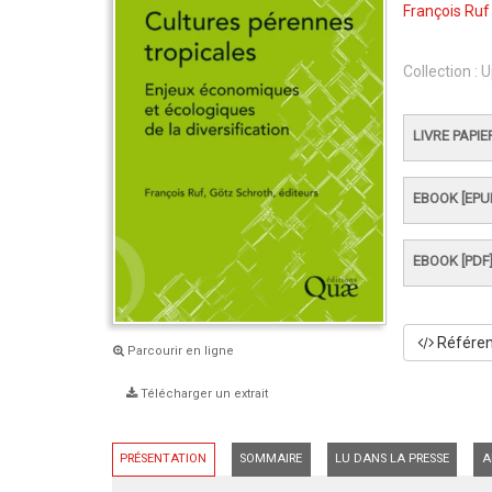
François Ruf
Collection :
U
LIVRE PAPIE
EBOOK [EPU
EBOOK [PDF
Référenc
Parcourir en ligne
Télécharger un extrait
PRÉSENTATION
SOMMAIRE
LU DANS LA PRESSE
A