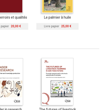
terroirs et qualités
Le palmier à huile
 papier
20,00 €
Livre papier
25,00 €
er in research
The futures of livestock