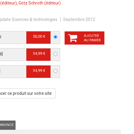
(éditeur),
Götz Schroth
(éditeur)
pdate Sciences & technologies
Septembre 2012
AJOUTER
50,00 €
R
AU PANIER
34,99 €
B]
34,99 €
]
er ce produit sur votre site
NNONCE