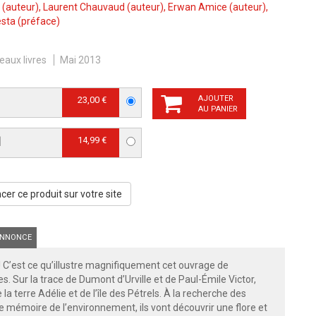
(auteur),
Laurent Chauvaud
(auteur),
Erwan Amice
(auteur),
esta
(préface)
eaux livres
Mai 2013
AJOUTER
23,00 €
AU PANIER
14,99 €
]
er ce produit sur votre site
NNONCE
i ! C’est ce qu’illustre magnifiquement cet ouvrage de
s. Sur la trace de Dumont d’Urville et de Paul-Émile Victor,
la terre Adélie et de l’île des Pétrels. À la recherche des
e mémoire de l’environnement, ils vont découvrir une flore et