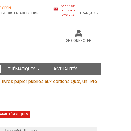
Abonnez-
E-OPEN
vous à la
EBOOKS EN ACCÈS LIBRE
FRANÇAIS
newsletter
SE CONNECTER
THÉMATIQUES
ACTUALITÉS
s livres papier publiés aux éditions Quæ, un livre
ARACTÉRISTIQUES
Langue(s) :
Français