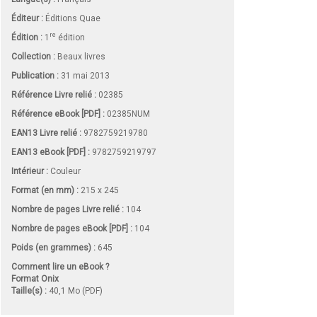
Éditeur :
Éditions Quae
re
Édition :
1
édition
Collection :
Beaux livres
Publication :
31 mai 2013
Référence Livre relié :
02385
Référence eBook [PDF] :
02385NUM
EAN13 Livre relié :
9782759219780
EAN13 eBook [PDF] :
9782759219797
Intérieur :
Couleur
Format (en mm)
:
215 x 245
Nombre de pages
Livre relié
:
104
Nombre de pages
eBook [PDF]
:
104
Poids (en grammes) :
645
Comment lire un eBook ?
Format Onix
Taille(s) :
40,1 Mo (PDF)