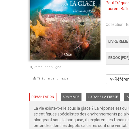
Paul Tréguer
Laurent Ball
Collection :
B
LIVRE RELIÉ
EBOOK [PDF
Parcourir en ligne
Télécharger un extrait
Référenc
PRÉSENTATION
SOMMAIRE
LU DANS LA PRESSE
A
La vie existe-t-elle sous la glace ? La réponse est ou
scientifiques spécialistes des environnements polaire
plongeant sous la banquise, ils explorent les fonds de 
pétoncles dont les dépôts calcaires sont une véritabl