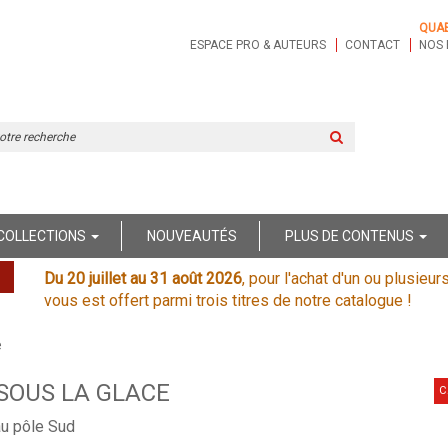
QUA
ESPACE PRO & AUTEURS
CONTACT
NOS 
Rechercher
sur
le
site
COLLECTIONS
NOUVEAUTÉS
PLUS DE CONTENUS
Du 20 juillet au 31 août 2026
, pour l'achat d'un ou plusieur
vous est offert parmi trois titres de notre catalogue !
e
 SOUS LA GLACE
C
au pôle Sud