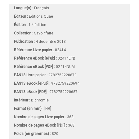
Langue(s) :
Français
Éditeur :
Éditions Quae
re
Édition :
1
édition
Collection :
Savoir faire
Publication :
4 décembre 2013
Référence Livre papier :
02414
Référence eBook [ePub] :
02414EPB
Référence eBook [PDF] :
02414NUM
EAN13 Livre papier :
9782759220670
EAN13 eBook [ePub] :
9782759220694
EAN13 eBook [PDF] :
9782759220687
Intérieur :
Bichromie
Format (en mm)
:
[NR]
Nombre de pages
Livre papier
:
368
Nombre de pages
eBook [PDF]
:
368
Poids (en grammes) :
820