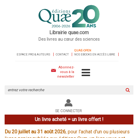
Librairie quae.com
Des livres au cœur des sciences
QUAE-OPEN
ESPACE PRO & AUTEURS
CONTACT
NOS EBOOKS EN ACCÈS LIBRE
Abonnez-
vous à la
newsletter
Rechercher
sur
le
site
SE CONNECTER
Un livre acheté = un livre offert !
Du 20 juillet au 31 août 2026
, pour l'achat d'un ou plusieurs