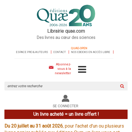
Librairie quae.com
Des livres au cœur des sciences
QUAE-OPEN
ESPACE PRO & AUTEURS
CONTACT
NOS EBOOKS EN ACCÈS LIBRE
Abonnez-
vous à la
newsletter
Rechercher
sur
le
site
SE CONNECTER
Un livre acheté = un livre offert !
Du 20 juillet au 31 août 2026
, pour l'achat d'un ou plusieurs