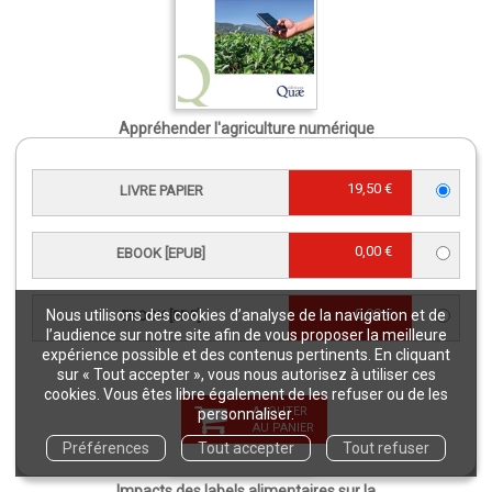
Appréhender l'agriculture numérique
Livre papier
30,00 €
19,50 €
LIVRE PAPIER
0,00 €
EBOOK [EPUB]
0,00 €
Nous utilisons des cookies d’analyse de la navigation et de
EBOOK [PDF]
l’audience sur notre site afin de vous proposer la meilleure
expérience possible et des contenus pertinents. En cliquant
sur « Tout accepter », vous nous autorisez à utiliser ces
cookies. Vous êtes libre également de les refuser ou de les
AJOUTER
personnaliser.
AU PANIER
Préférences
Tout accepter
Tout refuser
Impacts des labels alimentaires sur la