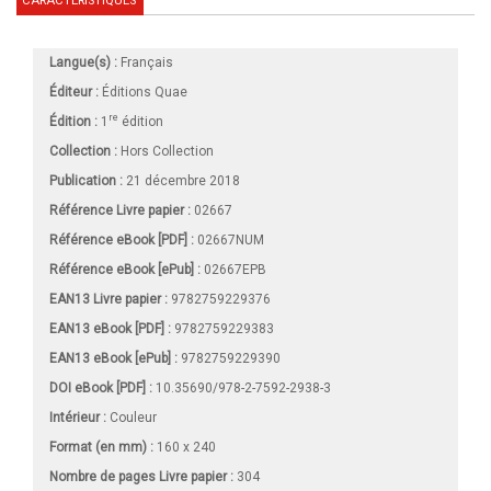
CARACTÉRISTIQUES
Langue(s) :
Français
Éditeur :
Éditions Quae
re
Édition :
1
édition
Collection :
Hors Collection
Publication :
21 décembre 2018
Référence Livre papier :
02667
Référence eBook [PDF] :
02667NUM
Référence eBook [ePub] :
02667EPB
EAN13 Livre papier :
9782759229376
EAN13 eBook [PDF] :
9782759229383
EAN13 eBook [ePub] :
9782759229390
DOI eBook [PDF] :
10.35690/978-2-7592-2938-3
Intérieur :
Couleur
Format (en mm)
:
160 x 240
Nombre de pages
Livre papier
:
304