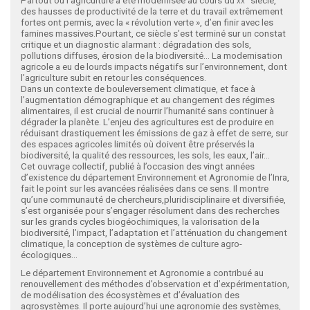
Partout où l’agriculture a été modernisée au cours du
xx
siècle,
des hausses de productivité de la terre et du travail extrêmement
fortes ont permis, avec la « révolution verte », d’en finir avec les
famines massives.Pourtant, ce siècle s’est terminé sur un constat
critique et un diagnostic alarmant : dégradation des sols,
pollutions diffuses, érosion de la biodiversité... La modernisation
agricole a eu de lourds impacts négatifs sur l’environnement, dont
l’agriculture subit en retour les conséquences.
Dans un contexte de bouleversement climatique, et face à
l’augmentation démographique et au changement des régimes
alimentaires, il est crucial de nourrir l’humanité sans continuer à
dégrader la planète. L’enjeu des agricultures est de produire en
réduisant drastiquement les émissions de gaz à effet de serre, sur
des espaces agricoles limités où doivent être préservés la
biodiversité, la qualité des ressources, les sols, les eaux, l’air…
Cet ouvrage collectif, publié à l’occasion des vingt années
d’existence du département Environnement et Agronomie de l’Inra,
fait le point sur les avancées réalisées dans ce sens. Il montre
qu’une communauté de chercheurs,pluridisciplinaire et diversifiée,
s’est organisée pour s’engager résolument dans des recherches
sur les grands cycles biogéochimiques, la valorisation de la
biodiversité, l’impact, l’adaptation et l’atténuation du changement
climatique, la conception de systèmes de culture agro-
écologiques…
Le département Environnement et Agronomie a contribué au
renouvellement des méthodes d’observation et d’expérimentation,
de modélisation des écosystèmes et d’évaluation des
agrosystèmes. Il porte aujourd’hui une agronomie des systèmes,