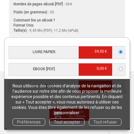
Nombre de pages
eBook [PDF]
:
304
Poids (en grammes) :
55
Comment lire un eBook ?
Format Onix
Taille(s) :
9,43 Mo (PDF), 11,2 Mo (ePub)
39,50 €
LIVRE PAPIER
VIDÉO
0,00 €
EBOOK [PDF]
GARANTIES
0,00 €
Nous utilisons des cookies d’analyse de la navigation et de
EBOOK [EPUB]
QUAE
l’audience sur notre site afin de vous proposer la meilleure
expérience possible et des contenus pertinents. En cliquant
* EN FRANCE MÉTROPOLITAINE
sur « Tout accepter », vous nous autorisez à utiliser ces
cookies. Vous êtes libre également de les refuser ou de les
LIVRAISON
PAIEMENT
AJOUTER
personnaliser.
ENTRE 3 ET 5
AU PANIER
SÉCURISÉ
JOURS OUVRÉS*
Préférences
Tout accepter
Tout refuser