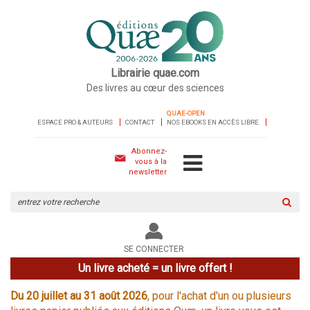
Librairie quae.com
Des livres au cœur des sciences
QUAE-OPEN
ESPACE PRO & AUTEURS
CONTACT
NOS EBOOKS EN ACCÈS LIBRE
Abonnez-
vous à la
newsletter
Rechercher
sur
le
site
SE CONNECTER
Un livre acheté = un livre offert !
Du 20 juillet au 31 août 2026
, pour l'achat d'un ou plusieurs