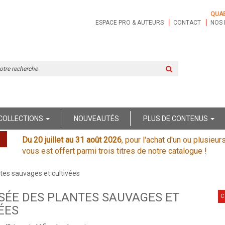
QUA
ESPACE PRO & AUTEURS
CONTACT
NOS 
Rechercher
sur
le
site
COLLECTIONS
NOUVEAUTÉS
PLUS DE CONTENUS
Du 20 juillet au 31 août 2026
, pour l'achat d'un ou plusieur
vous est offert parmi trois titres de notre catalogue !
tes sauvages et cultivées
SÉE DES PLANTES SAUVAGES ET
C
ÉES