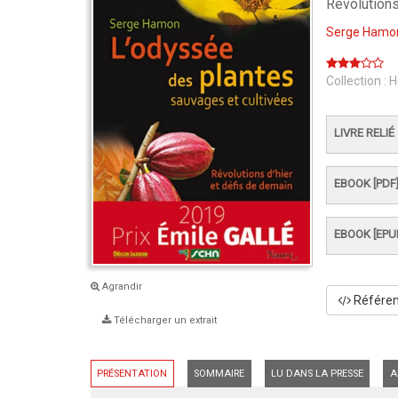
Révolutions
Serge Hamo
Collection :
H
LIVRE RELIÉ
EBOOK [PDF
EBOOK [EPU
Agrandir
Référenc
Télécharger un extrait
PRÉSENTATION
SOMMAIRE
LU DANS LA PRESSE
A