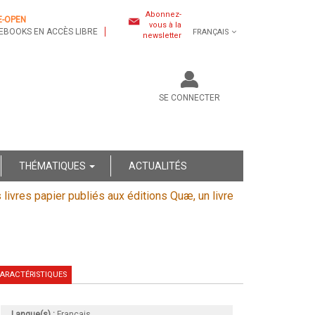
Abonnez-
E-OPEN
vous à la
EBOOKS EN ACCÈS LIBRE
FRANÇAIS
newsletter
SE CONNECTER
THÉMATIQUES
ACTUALITÉS
s livres papier publiés aux éditions Quæ, un livre
ARACTÉRISTIQUES
Langue(s) :
Français