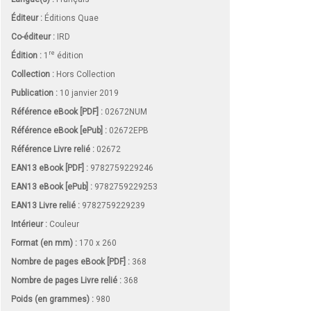
Éditeur :
Éditions Quae
Co-éditeur :
IRD
re
Édition :
1
édition
Collection :
Hors Collection
Publication :
10 janvier 2019
Référence eBook [PDF] :
02672NUM
Référence eBook [ePub] :
02672EPB
Référence Livre relié :
02672
EAN13 eBook [PDF] :
9782759229246
EAN13 eBook [ePub] :
9782759229253
EAN13 Livre relié :
9782759229239
Intérieur :
Couleur
Format (en mm)
:
170 x 260
Nombre de pages
eBook [PDF]
:
368
Nombre de pages
Livre relié
:
368
Poids (en grammes) :
980