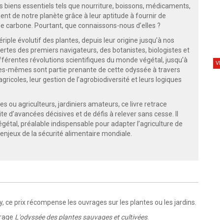
 biens essentiels tels que nourriture, boissons, médicaments,
ent de notre planète grâce à leur aptitude à fournir de
e de carbone. Pourtant, que connaissons-nous d’elles ?
ériple évolutif des plantes, depuis leur origine jusqu’à nos
rtes des premiers navigateurs, des botanistes, biologistes et
 différentes révolutions scientifiques du monde végétal, jusqu’à
V
lles-mêmes sont partie prenante de cette odyssée à travers
agricoles, leur gestion de l’agrobiodiversité et leurs logiques
s ou agriculteurs, jardiniers amateurs, ce livre retrace
ite d’avancées décisives et de défis à relever sans cesse. Il
étal, préalable indispensable pour adapter l’agriculture de
enjeux de la sécurité alimentaire mondiale.
, ce prix récompense les ouvrages sur les plantes ou les jardins.
vrage
L'odyssée des plantes sauvages et cultivées
.