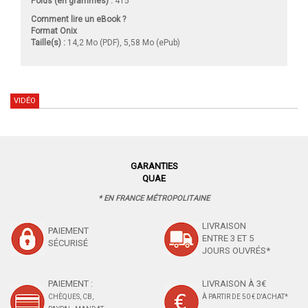
Poids (en grammes) :
415
Comment lire un eBook ?
Format Onix
Taille(s) :
14,2 Mo (PDF), 5,58 Mo (ePub)
VIDÉO
GARANTIES
QUAE
* EN FRANCE MÉTROPOLITAINE
LIVRAISON
PAIEMENT
ENTRE 3 ET 5
SÉCURISÉ
JOURS OUVRÉS*
PAIEMENT :
LIVRAISON À 3€
CHÈQUES, CB,
À PARTIR DE 50 € D'ACHAT*