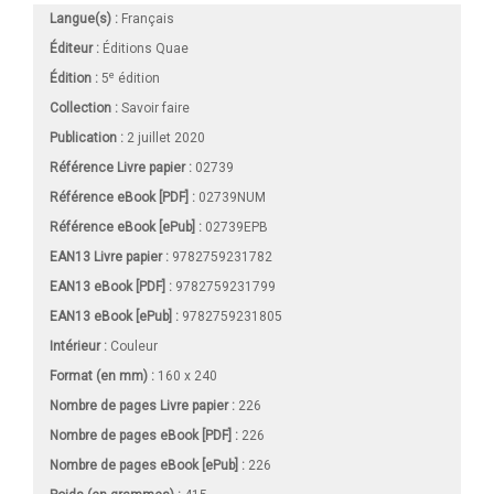
Langue(s) :
Français
Éditeur :
Éditions Quae
e
Édition :
5
édition
Collection :
Savoir faire
Publication :
2 juillet 2020
Référence Livre papier :
02739
Référence eBook [PDF] :
02739NUM
Référence eBook [ePub] :
02739EPB
EAN13 Livre papier :
9782759231782
EAN13 eBook [PDF] :
9782759231799
EAN13 eBook [ePub] :
9782759231805
Intérieur :
Couleur
Format (en mm)
:
160 x 240
Nombre de pages
Livre papier
:
226
Nombre de pages
eBook [PDF]
:
226
Nombre de pages
eBook [ePub]
:
226