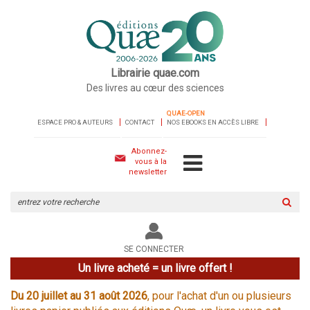
Librairie quae.com
Des livres au cœur des sciences
QUAE-OPEN
ESPACE PRO & AUTEURS
CONTACT
NOS EBOOKS EN ACCÈS LIBRE
Abonnez-
vous à la
newsletter
Rechercher
sur
le
site
SE CONNECTER
Un livre acheté = un livre offert !
Du 20 juillet au 31 août 2026
, pour l'achat d'un ou plusieurs