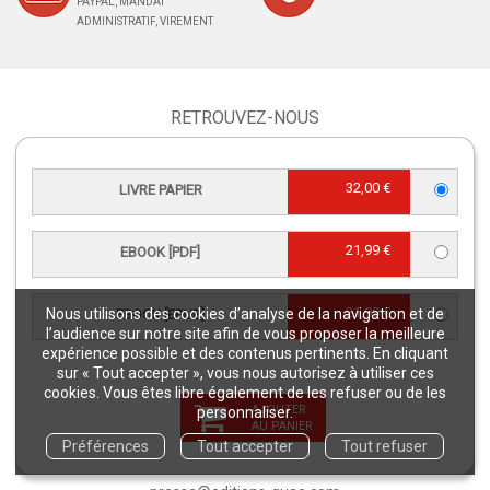
PAYPAL, MANDAT
ADMINISTRATIF, VIREMENT
RETROUVEZ-NOUS
32,00 €
LIVRE PAPIER
21,99 €
EBOOK [PDF]
CONTACT SERVICE CLIENTS
serviceclients@quae.fr
Éditions Quae - c/o INRAE RD 10 -
21,99 €
Nous utilisons des cookies d’analyse de la navigation et de
EBOOK [EPUB]
78026 Versailles Cedex
l’audience sur notre site afin de vous proposer la meilleure
expérience possible et des contenus pertinents. En cliquant
Tél : +33 6 33 35 48 40
sur « Tout accepter », vous nous autorisez à utiliser ces
Du lundi au vendredi
cookies. Vous êtes libre également de les refuser ou de les
9h - 12h/ 13h30 - 17h
AJOUTER
personnaliser.
AU PANIER
Préférences
Tout accepter
Tout refuser
CONTACT JOURNALISTES