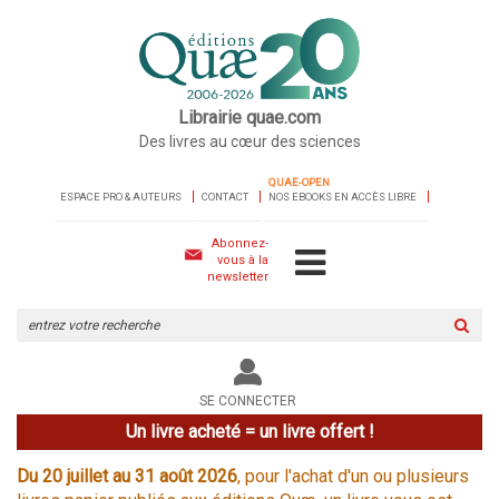
Librairie quae.com
Des livres au cœur des sciences
QUAE-OPEN
ESPACE PRO & AUTEURS
CONTACT
NOS EBOOKS EN ACCÈS LIBRE
Abonnez-
vous à la
newsletter
Rechercher
sur
le
site
SE CONNECTER
Un livre acheté = un livre offert !
Du 20 juillet au 31 août 2026
, pour l'achat d'un ou plusieurs