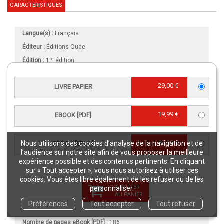
CARACTÉRISTIQUES
Langue(s) :
Français
Éditeur :
Éditions Quae
re
Édition :
1
édition
Collection :
Savoir faire
29,00 €
LIVRE PAPIER
Publication :
17 septembre 2020
Référence Livre papier :
02740
19,99 €
Référence eBook [PDF] :
02740NUM
EBOOK [PDF]
Référence eBook [ePub] :
02740EPB
EAN13 Livre papier :
9782759231874
19,99 €
Nous utilisons des cookies d’analyse de la navigation et de
EBOOK [EPUB]
l’audience sur notre site afin de vous proposer la meilleure
EAN13 eBook [PDF] :
9782759231881
expérience possible et des contenus pertinents. En cliquant
EAN13 eBook [ePub] :
9782759231898
sur « Tout accepter », vous nous autorisez à utiliser ces
cookies. Vous êtes libre également de les refuser ou de les
Intérieur :
Couleur
AJOUTER
personnaliser.
AU PANIER
Format (en mm)
:
160 x 240
Préférences
Tout accepter
Tout refuser
Nombre de pages
Livre papier
:
186
Nombre de pages
eBook [PDF]
:
186