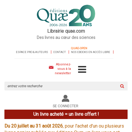
Librairie quae.com
Des livres au cœur des sciences
QUAE-OPEN
ESPACE PRO & AUTEURS
CONTACT
NOS EBOOKS EN ACCÈS LIBRE
Abonnez-
vous à la
newsletter
Rechercher
sur
le
site
SE CONNECTER
Un livre acheté = un livre offert !
Du 20 juillet au 31 août 2026
, pour l'achat d'un ou plusieurs