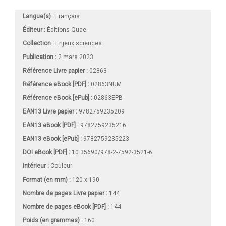
Langue(s) :
Français
Éditeur :
Éditions Quae
Collection :
Enjeux sciences
Publication :
2 mars 2023
Référence Livre papier :
02863
Référence eBook [PDF] :
02863NUM
Référence eBook [ePub] :
02863EPB
EAN13 Livre papier :
9782759235209
EAN13 eBook [PDF] :
9782759235216
EAN13 eBook [ePub] :
9782759235223
DOI eBook [PDF] :
10.35690/978-2-7592-3521-6
Intérieur :
Couleur
Format (en mm)
:
120 x 190
Nombre de pages
Livre papier
:
144
Nombre de pages
eBook [PDF]
:
144
Poids (en grammes) :
160