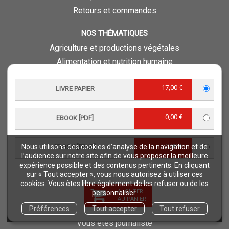
Retours et commandes
NOS THÉMATIQUES
Agriculture et productions végétales
Alimentation et nutrition humaine
Élevage et productions animales
17,00 €
Forêt et sylviculture
LIVRE PAPIER
Milieux naturels et environnement
Pays du Sud
0,00 €
EBOOK [PDF]
Pêche - Ressources aquatiques et aquacoles
Sciences de la vie et de la terre
0,00 €
Nous utilisons des cookies d’analyse de la navigation et de
EBOOK [EPUB]
l’audience sur notre site afin de vous proposer la meilleure
Science pour tous
expérience possible et des contenus pertinents. En cliquant
Sciences sociales, politiques, économiques
sur « Tout accepter », vous nous autorisez à utiliser ces
cookies. Vous êtes libre également de les refuser ou de les
AJOUTER
personnaliser.
ESPACE PRO
AU PANIER
Préférences
Tout accepter
Tout refuser
Vous êtes auteur
Vous êtes journaliste