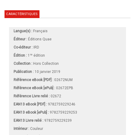
CARACTÉRISTIQUES
Langue(s) :
Français
Éditeur :
Éditions Quae
Co-éditeur :
IRD
re
Édition :
1
édition
Collection :
Hors Collection
Publication :
10 janvier 2019
Référence eBook [PDF] :
02672NUM
Référence eBook [ePub] :
02672EPB
Référence Livre relié :
02672
EAN13 eBook [PDF] :
9782759229246
EAN13 eBook [ePub] :
9782759229253
EAN13 Livre relié :
9782759229239
Intérieur :
Couleur