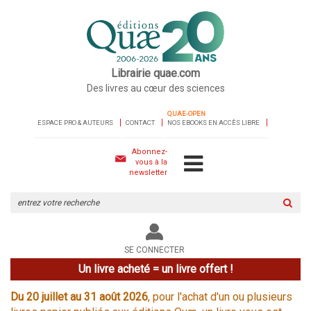
Librairie quae.com
Des livres au cœur des sciences
QUAE-OPEN
ESPACE PRO & AUTEURS
CONTACT
NOS EBOOKS EN ACCÈS LIBRE
Abonnez-
vous à la
newsletter
Rechercher
sur
le
site
SE CONNECTER
Un livre acheté = un livre offert !
Du 20 juillet au 31 août 2026
, pour l'achat d'un ou plusieurs