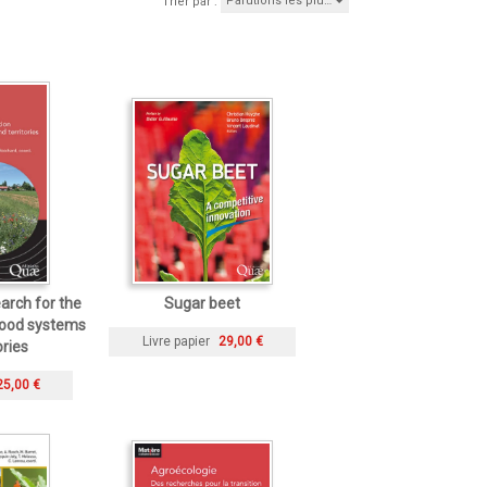
Parutions les plu…
Trier par :
arch for the
Sugar beet
-food systems
Livre papier
29,00 €
ories
25,00 €