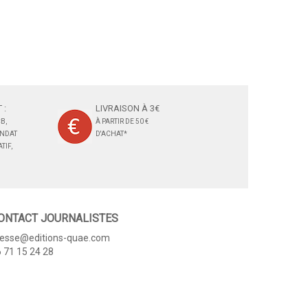
 :
LIVRAISON À 3€
B,
À PARTIR DE 50 €
ANDAT
D'ACHAT*
TIF,
ONTACT JOURNALISTES
resse@editions-quae.com
 71 15 24 28