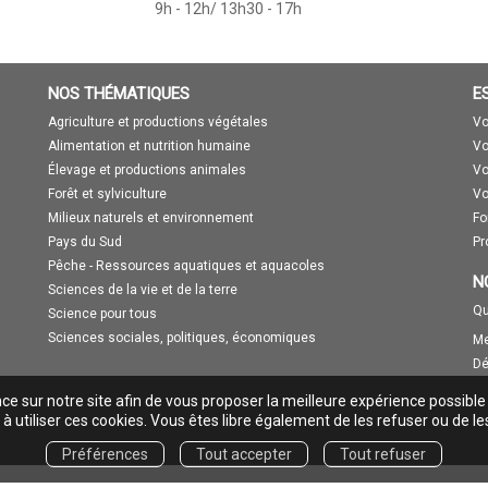
9h - 12h/ 13h30 - 17h
NOS THÉMATIQUES
E
Agriculture et productions végétales
Vo
Alimentation et nutrition humaine
Vo
Élevage et productions animales
Vo
Forêt et sylviculture
Vo
Milieux naturels et environnement
Fo
Pays du Sud
Pr
Pêche - Ressources aquatiques et aquacoles
N
Sciences de la vie et de la terre
Qu
Science pour tous
Sciences sociales, politiques, économiques
Me
Dé
nce sur notre site afin de vous proposer la meilleure expérience possible
à utiliser ces cookies. Vous êtes libre également de les refuser ou de le
Préférences
Tout accepter
Tout refuser