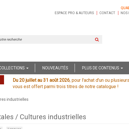
QUA
ESPACE PRO & AUTEURS
CONTACT
NOS 
Rechercher
sur
le
site
COLLECTIONS
NOUVEAUTÉS
PLUS DE CONTENUS
Du 20 juillet au 31 août 2026
, pour l'achat d'un ou plusieur
vous est offert parmi trois titres de notre catalogue !
res industrielles
ales / Cultures industrielles