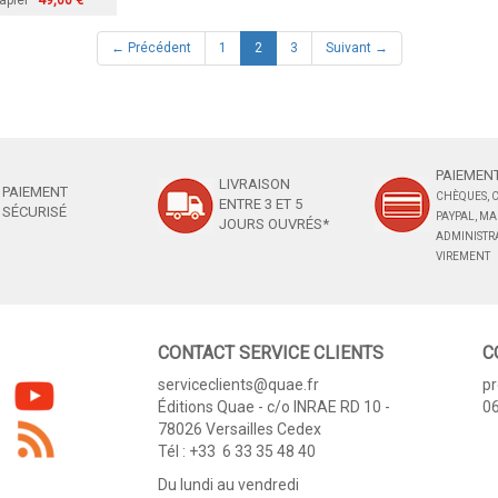
apier
49,00 €
(current)
← Précédent
1
2
3
Suivant →
PAIEMENT
LIVRAISON
PAIEMENT
CHÈQUES, C
ENTRE 3 ET 5
SÉCURISÉ
PAYPAL, M
JOURS OUVRÉS*
ADMINISTRA
VIREMENT
CONTACT SERVICE CLIENTS
C
serviceclients@quae.fr
p
Éditions Quae - c/o INRAE RD 10 -
06
78026 Versailles Cedex
Tél : +33 6 33 35 48 40
Du lundi au vendredi