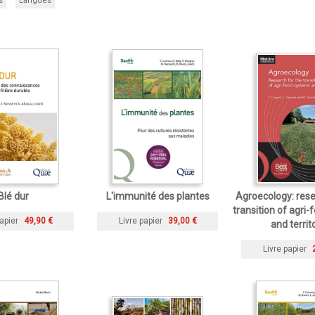
s
Langues
Blé dur
L'immunité des plantes
Agroecology: rese
transition of agri
apier
49,90 €
Livre papier
39,00 €
and territ
Livre papier