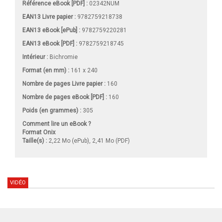
Référence eBook [PDF] :
02342NUM
EAN13 Livre papier :
9782759218738
EAN13 eBook [ePub] :
9782759220281
EAN13 eBook [PDF] :
9782759218745
Intérieur :
Bichromie
Format (en mm)
:
161 x 240
Nombre de pages
Livre papier
:
160
Nombre de pages
eBook [PDF]
:
160
Poids (en grammes) :
305
Comment lire un eBook ?
Format Onix
Taille(s) :
2,22 Mo (ePub), 2,41 Mo (PDF)
VIDÉO