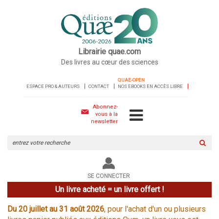
Librairie quae.com
Des livres au cœur des sciences
QUAE-OPEN
ESPACE PRO & AUTEURS
CONTACT
NOS EBOOKS EN ACCÈS LIBRE
Abonnez-
vous à la
newsletter
Rechercher
sur
le
site
SE CONNECTER
Un livre acheté = un livre offert !
Du 20 juillet au 31 août 2026
, pour l'achat d'un ou plusieurs