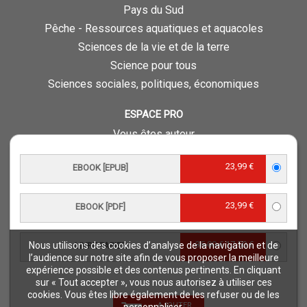
Pays du Sud
Pêche - Ressources aquatiques et aquacoles
Sciences de la vie et de la terre
Science pour tous
Sciences sociales, politiques, économiques
ESPACE PRO
Vous êtes auteur
Vous êtes journaliste
23,99 €
EBOOK [EPUB]
Vous êtes libraire
Vous êtes bibliothécaire
23,99 €
Foreign rights
EBOOK [PDF]
Procédure d'évaluation
35,00 €
17,50 €
Nous utilisons des cookies d’analyse de la navigation et de
LIVRE PAPIER
NOTRE SITE
l’audience sur notre site afin de vous proposer la meilleure
expérience possible et des contenus pertinents. En cliquant
Quae © 2018
sur « Tout accepter », vous nous autorisez à utiliser ces
Mentions légales
cookies. Vous êtes libre également de les refuser ou de les
AJOUTER