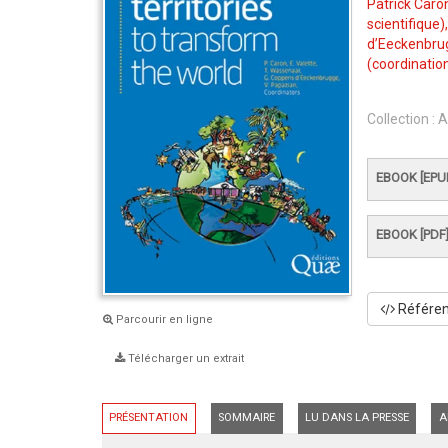
Patrick Caro
scientifique)
d’Eeckenbru
(coordination
Collection :
A
EBOOK [EPU
EBOOK [PDF
Référenc
Parcourir en ligne
Télécharger un extrait
PRÉSENTATION
SOMMAIRE
LU DANS LA PRESSE
A