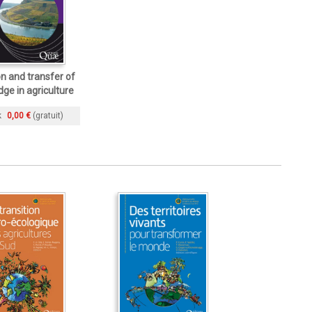
on and transfer of
ge in agriculture
k
0,00 €
(gratuit)