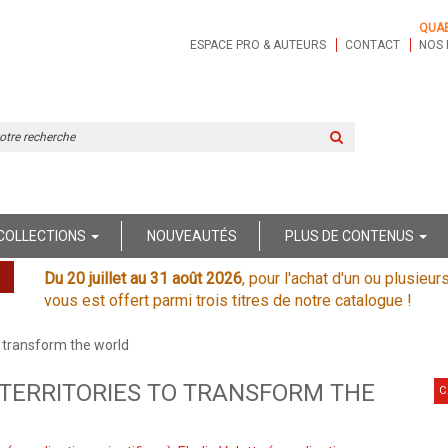
QUA
ESPACE PRO & AUTEURS
CONTACT
NOS 
Rechercher
sur
le
site
COLLECTIONS
NOUVEAUTÉS
PLUS DE CONTENUS
Du 20 juillet au 31 août 2026
, pour l'achat d'un ou plusieur
vous est offert parmi trois titres de notre catalogue !
to transform the world
 TERRITORIES TO TRANSFORM THE
C