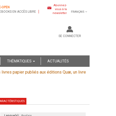
Abonnez-
E-OPEN
vous à la
EBOOKS EN ACCÈS LIBRE
FRANÇAIS
newsletter
SE CONNECTER
THÉMATIQUES
ACTUALITÉS
s livres papier publiés aux éditions Quæ, un livre
ARACTÉRISTIQUES
Langue(s) :
Anglais