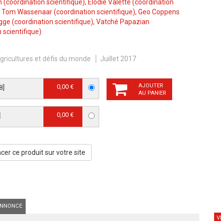
n
(coordination scientifique),
Elodie Valette
(coordination
,
Tom Wassenaar
(coordination scientifique),
Geo Coppens
gge
(coordination scientifique),
Vatché Papazian
 scientifique)
gricultures et défis du monde
Juillet 2017
AJOUTER
0,00 €
B]
AU PANIER
0,00 €
]
er ce produit sur votre site
NNONCE
V