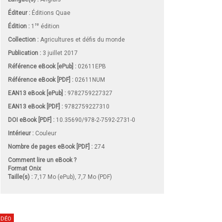
Éditeur :
Éditions Quae
re
Édition :
1
édition
Collection :
Agricultures et défis du monde
Publication :
3 juillet 2017
Référence eBook [ePub] :
02611EPB
Référence eBook [PDF] :
02611NUM
EAN13 eBook [ePub] :
9782759227327
EAN13 eBook [PDF] :
9782759227310
DOI eBook [PDF] :
10.35690/978-2-7592-2731-0
Intérieur :
Couleur
Nombre de pages
eBook [PDF]
:
274
Comment lire un eBook ?
Format Onix
Taille(s) :
7,17 Mo (ePub), 7,7 Mo (PDF)
IDÉO