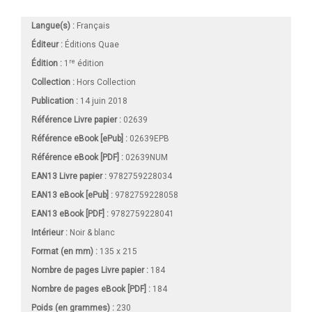
Langue(s) :
Français
Éditeur :
Éditions Quae
re
Édition :
1
édition
Collection :
Hors Collection
Publication :
14 juin 2018
Référence Livre papier :
02639
Référence eBook [ePub] :
02639EPB
Référence eBook [PDF] :
02639NUM
EAN13 Livre papier :
9782759228034
EAN13 eBook [ePub] :
9782759228058
EAN13 eBook [PDF] :
9782759228041
Intérieur :
Noir & blanc
Format (en mm)
:
135 x 215
Nombre de pages
Livre papier
:
184
Nombre de pages
eBook [PDF]
:
184
Poids (en grammes) :
230