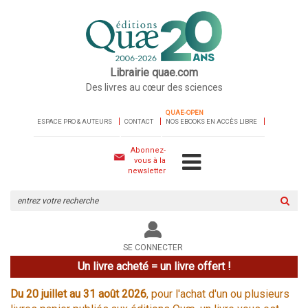
Librairie quae.com
Des livres au cœur des sciences
QUAE-OPEN
ESPACE PRO & AUTEURS
CONTACT
NOS EBOOKS EN ACCÈS LIBRE
Abonnez-
vous à la
newsletter
Rechercher
sur
le
site
SE CONNECTER
Un livre acheté = un livre offert !
Du 20 juillet au 31 août 2026
, pour l'achat d'un ou plusieurs