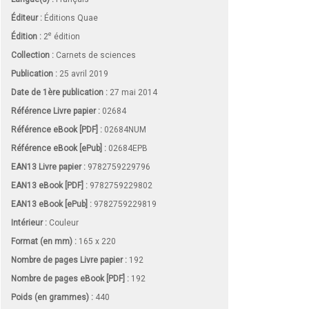
Éditeur :
Éditions Quae
e
Édition :
2
édition
Collection :
Carnets de sciences
Publication :
25 avril 2019
Date de 1ère publication :
27 mai 2014
Référence Livre papier :
02684
Référence eBook [PDF] :
02684NUM
Référence eBook [ePub] :
02684EPB
EAN13 Livre papier :
9782759229796
EAN13 eBook [PDF] :
9782759229802
EAN13 eBook [ePub] :
9782759229819
Intérieur :
Couleur
Format (en mm)
:
165 x 220
Nombre de pages
Livre papier
:
192
Nombre de pages
eBook [PDF]
:
192
Poids (en grammes) :
440