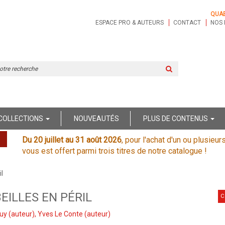
QUA
ESPACE PRO & AUTEURS
CONTACT
NOS 
Rechercher
sur
le
site
COLLECTIONS
NOUVEAUTÉS
PLUS DE CONTENUS
Du 20 juillet au 31 août 2026
, pour l'achat d'un ou plusieur
vous est offert parmi trois titres de notre catalogue !
il
EILLES EN PÉRIL
C
ouy
(auteur),
Yves Le Conte
(auteur)