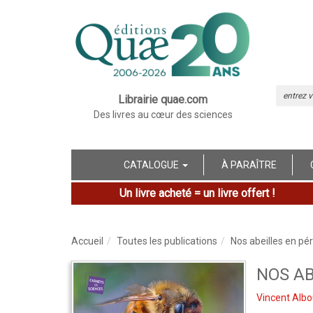
Librairie quae.com
Des livres au cœur des sciences
CATALOGUE
À PARAÎTRE
Un livre acheté = un livre offert !
Accueil
Toutes les publications
Nos abeilles en pér
NOS AB
Vincent Alb