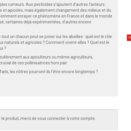
ples rumeurs. Aux pesticides s’ajoutent d’autres facteurs :
les et apicoles, mais également changement des milieux et du
s. Comment enrayer ce phénomène en France et dans le monde
osé, certaines déjà expérimentées, d’autres encore
ut un chacun peut se poser sur les abeilles : quel est le rôle
V
x naturels et agricoles ? Comment vivent-elles ? Quel est le
ui ?
rticulièrement aux apiculteurs ou même agriculteurs,
rucial de ces pollinisatrices hors pair.
sfaits, les nôtres pourront-ils l’être encore longtemps ?
 le produit, merci de vous connecter à votre compte.