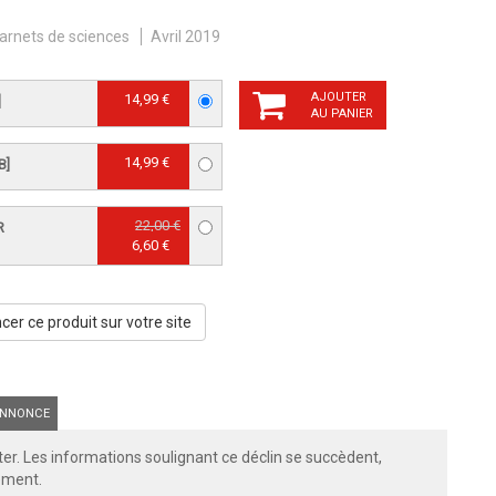
arnets de sciences
Avril 2019
AJOUTER
14,99 €
]
AU PANIER
14,99 €
B]
22,00 €
R
6,60 €
er ce produit sur votre site
NNONCE
er. Les informations soulignant ce déclin se succèdent,
ement.