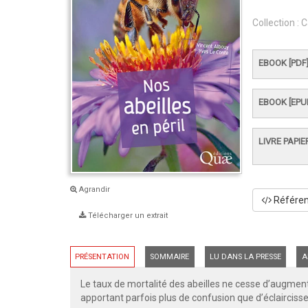
Collection :
C
EBOOK [PDF
EBOOK [EPU
LIVRE PAPIE
Agrandir
Référenc
Télécharger un extrait
PRÉSENTATION
SOMMAIRE
LU DANS LA PRESSE
A
Le taux de mortalité des abeilles ne cesse d’augment
apportant parfois plus de confusion que d’éclairciss