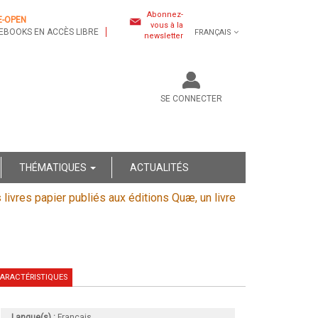
Abonnez-
E-OPEN
vous à la
EBOOKS EN ACCÈS LIBRE
FRANÇAIS
newsletter
SE CONNECTER
THÉMATIQUES
ACTUALITÉS
s livres papier publiés aux éditions Quæ, un livre
ARACTÉRISTIQUES
Langue(s) :
Français