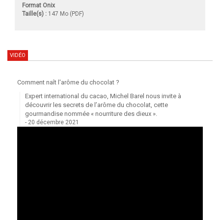
Format Onix
Taille(s) :
147 Mo (PDF)
VIDÉO
Comment naît l'arôme du chocolat ?
Expert international du cacao, Michel Barel nous invite à
découvrir les secrets de l’arôme du chocolat, cette
gourmandise nommée « nourriture des dieux ».
20 décembre 2021