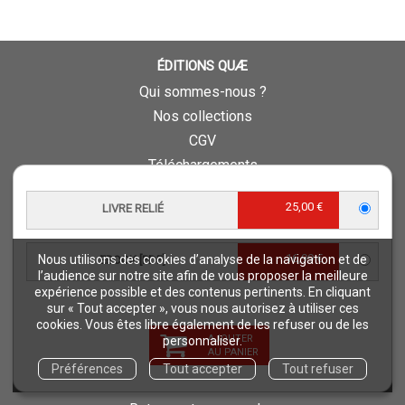
ÉDITIONS QUÆ
Qui sommes-nous ?
Nos collections
CGV
Téléchargements
Comment commander ?
25,00 €
LIVRE RELIÉ
Où trouver nos ouvrages ?
Contact
16,99 €
Nous utilisons des cookies d’analyse de la navigation et de
EBOOK [PDF]
Comment lire un ebook ?
l’audience sur notre site afin de vous proposer la meilleure
Conseil scientifique et éditorial
expérience possible et des contenus pertinents. En cliquant
sur « Tout accepter », vous nous autorisez à utiliser ces
Charte d’éthique éditoriale
cookies. Vous êtes libre également de les refuser ou de les
Questions fréquentes
AJOUTER
personnaliser.
AU PANIER
Protection de vos données personnelles - RGPD
Préférences
Tout accepter
Tout refuser
QUAE RECRUTE