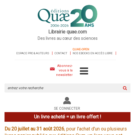
Librairie quae.com
Des livres au cœur des sciences
QUAE-OPEN
ESPACE PRO & AUTEURS
CONTACT
NOS EBOOKS EN ACCÈS LIBRE
Abonnez-
vous à la
newsletter
Rechercher
sur
le
site
SE CONNECTER
Un livre acheté = un livre offert !
Du 20 juillet au 31 août 2026
, pour l'achat d'un ou plusieurs