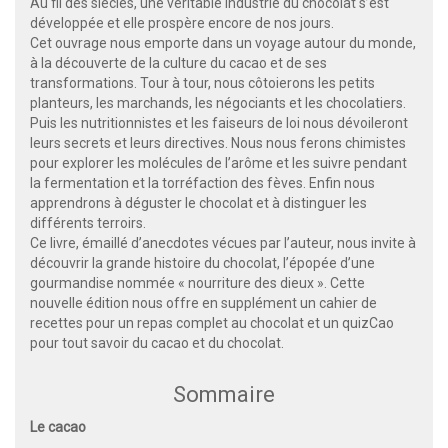
Au fil des siècles, une véritable industrie du chocolat s’est
développée et elle prospère encore de nos jours.
Cet ouvrage nous emporte dans un voyage autour du monde,
à la découverte de la culture du cacao et de ses
transformations. Tour à tour, nous côtoierons les petits
planteurs, les marchands, les négociants et les chocolatiers.
Puis les nutritionnistes et les faiseurs de loi nous dévoileront
leurs secrets et leurs directives. Nous nous ferons chimistes
pour explorer les molécules de l’arôme et les suivre pendant
la fermentation et la torréfaction des fèves. Enfin nous
apprendrons à déguster le chocolat et à distinguer les
différents terroirs.
Ce livre, émaillé d’anecdotes vécues par l’auteur, nous invite à
découvrir la grande histoire du chocolat, l’épopée d’une
gourmandise nommée « nourriture des dieux ». Cette
nouvelle édition nous offre en supplément un cahier de
recettes pour un repas complet au chocolat et un quizCao
pour tout savoir du cacao et du chocolat.
Sommaire
Le cacao