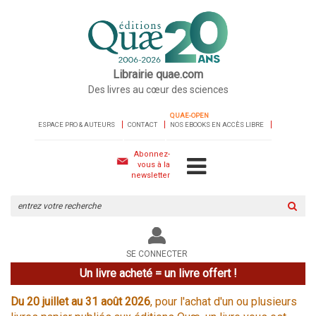
Librairie quae.com
Des livres au cœur des sciences
QUAE-OPEN
ESPACE PRO & AUTEURS
CONTACT
NOS EBOOKS EN ACCÈS LIBRE
Abonnez-
vous à la
newsletter
Rechercher
sur
le
site
SE CONNECTER
Un livre acheté = un livre offert !
Du 20 juillet au 31 août 2026
, pour l'achat d'un ou plusieurs