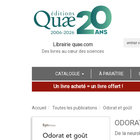
Librairie quae.com
Des livres au cœur des sciences
CATALOGUE
À PARAÎTRE
Un livre acheté = un livre offert !
Accueil
Toutes les publications
Odorat et goût
ODORA
De la neuro