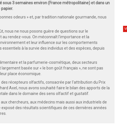
 sous 3 semaines environ (France métropolitaine) et dans un
 papier.
 bonnes odeurs » et, par tradition nationale gourmande, nous
V
oût, nous ne nous posons guère de questions sur le
it au rendez-vous. On méconnaît l'importance et la
'environnement et leur influence sur les comportements
essentiels à la survie des individus et des espèces, depuis
roalimentaire et la parfumerie-cosmétique, deux secteurs
t largement basée sur « le bon goût français », ne sont pas
 leur place économique.
des récepteurs olfactifs, consacrée par l'attribution du Prix
ard Axel, nous avons souhaité faire le bilan des apports de la
tale dans le domaine des sens olfactif et gustatif.
, aux chercheurs, aux médecins mais aussi aux industriels de
rge exposé des résultats scientifiques de ces dernières années
res.