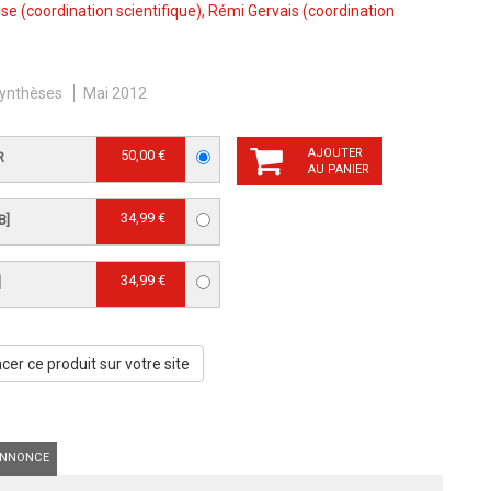
sse
(coordination scientifique),
Rémi Gervais
(coordination
ynthèses
Mai 2012
AJOUTER
50,00 €
R
AU PANIER
34,99 €
B]
34,99 €
]
er ce produit sur votre site
NNONCE