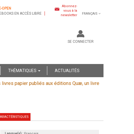
Abonnez-
E-OPEN
vous à la
EBOOKS EN ACCÈS LIBRE
FRANÇAIS
newsletter
SE CONNECTER
THÉMATIQUES
ACTUALITÉS
s livres papier publiés aux éditions Quæ, un livre
ARACTÉRISTIQUES
Langue(s) :
Français