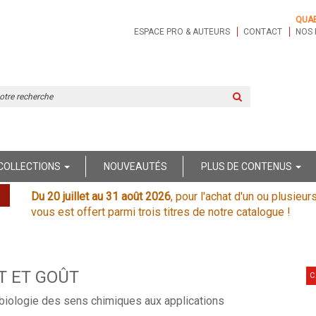
QUA
ESPACE PRO & AUTEURS
CONTACT
NOS 
Rechercher
sur
le
site
COLLECTIONS
NOUVEAUTÉS
PLUS DE CONTENUS
Du 20 juillet au 31 août 2026
, pour l'achat d'un ou plusieur
vous est offert parmi trois titres de notre catalogue !
T ET GOÛT
C
biologie des sens chimiques aux applications