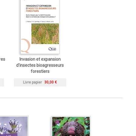
res
Invasion et expansion
d'insectes bioagresseurs
forestiers
Livre papier
30,00 €