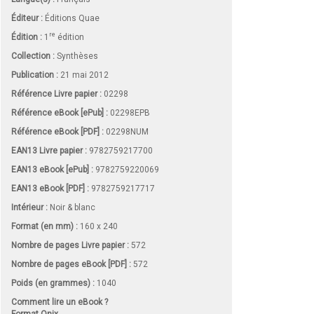
Éditeur :
Éditions Quae
re
Édition :
1
édition
Collection :
Synthèses
Publication :
21 mai 2012
Référence Livre papier :
02298
Référence eBook [ePub] :
02298EPB
Référence eBook [PDF] :
02298NUM
EAN13 Livre papier :
9782759217700
EAN13 eBook [ePub] :
9782759220069
EAN13 eBook [PDF] :
9782759217717
Intérieur :
Noir & blanc
Format (en mm)
:
160 x 240
Nombre de pages
Livre papier
:
572
Nombre de pages
eBook [PDF]
:
572
Poids (en grammes) :
1040
Comment lire un eBook ?
Format Onix