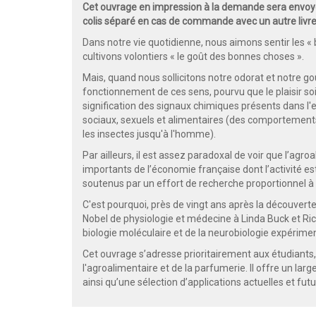
Cet ouvrage en impression à la demande sera envoyé
colis séparé en cas de commande avec un autre livre
Dans notre vie quotidienne, nous aimons sentir les «
cultivons volontiers « le goût des bonnes choses ».
Mais, quand nous sollicitons notre odorat et notre g
fonctionnement de ces sens, pourvu que le plaisir so
signification des signaux chimiques présents dans l
sociaux, sexuels et alimentaires (des comportements 
les insectes jusqu'à l'homme).
Par ailleurs, il est assez paradoxal de voir que l’ag
importants de l’économie française dont l’activité es
soutenus par un effort de recherche proportionnel à
C'est pourquoi, près de vingt ans après la découverte 
Nobel de physiologie et médecine à Linda Buck et Rich
biologie moléculaire et de la neurobiologie expérimen
Cet ouvrage s’adresse prioritairement aux étudiants
l'agroalimentaire et de la parfumerie. Il offre un la
ainsi qu’une sélection d’applications actuelles et futu