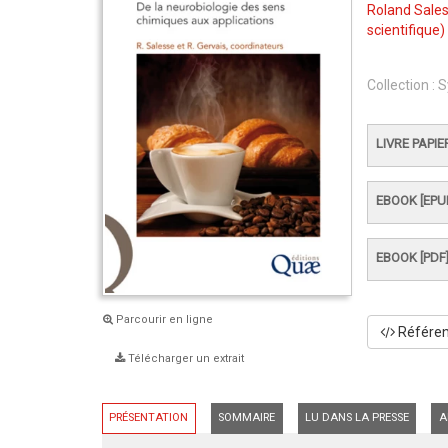
Roland Sale
scientifique)
Collection :
S
LIVRE PAPIE
EBOOK [EPU
EBOOK [PDF
Parcourir en ligne
Référenc
Télécharger un extrait
PRÉSENTATION
SOMMAIRE
LU DANS LA PRESSE
A