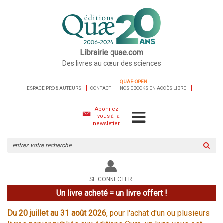
Librairie quae.com
Des livres au cœur des sciences
QUAE-OPEN
ESPACE PRO & AUTEURS
CONTACT
NOS EBOOKS EN ACCÈS LIBRE
Abonnez-
vous à la
newsletter
Rechercher
sur
le
site
SE CONNECTER
Un livre acheté = un livre offert !
Du 20 juillet au 31 août 2026
, pour l'achat d'un ou plusieurs