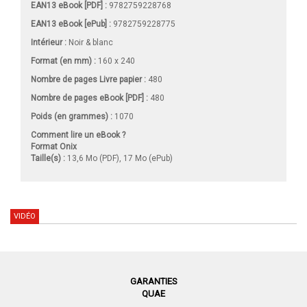
EAN13 eBook [PDF] :
9782759228768
EAN13 eBook [ePub] :
9782759228775
Intérieur :
Noir & blanc
Format (en mm)
:
160 x 240
Nombre de pages
Livre papier
:
480
Nombre de pages
eBook [PDF]
:
480
Poids (en grammes) :
1070
Comment lire un eBook ?
Format Onix
Taille(s) :
13,6 Mo (PDF), 17 Mo (ePub)
VIDÉO
GARANTIES
QUAE