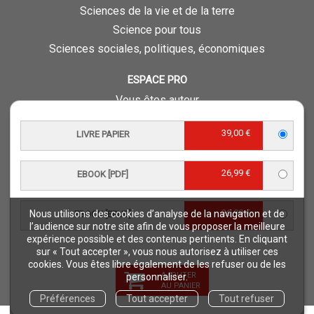
Sciences de la vie et de la terre
Science pour tous
Sciences sociales, politiques, économiques
ESPACE PRO
Vous êtes auteur
Vous êtes journaliste
39,00 €
LIVRE PAPIER
Vous êtes libraire
Vous êtes bibliothécaire
26,99 €
EBOOK [PDF]
Foreign rights
Procédure d'évaluation
26,99 €
Nous utilisons des cookies d’analyse de la navigation et de
EBOOK [EPUB]
NOTRE SITE
l’audience sur notre site afin de vous proposer la meilleure
expérience possible et des contenus pertinents. En cliquant
Quae © 2018
sur « Tout accepter », vous nous autorisez à utiliser ces
Mentions légales
cookies. Vous êtes libre également de les refuser ou de les
AJOUTER
personnaliser.
Déclaration d'accessibilité
AU PANIER
Préférences
Tout accepter
Tout refuser