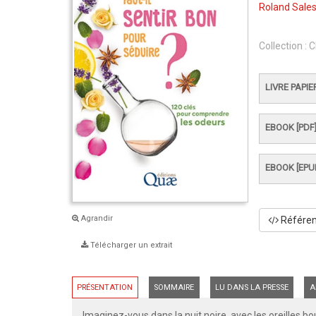
Roland Sale
Collection :
C
LIVRE PAPIE
EBOOK [PDF
EBOOK [EPU
Agrandir
Référenc
Télécharger un extrait
PRÉSENTATION
SOMMAIRE
LU DANS LA PRESSE
A
Imaginez-vous dans la nuit noire, avec les oreilles 