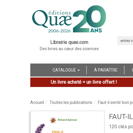
Librairie quae.com
Des livres au cœur des sciences
CATALOGUE
À PARAÎTRE
Un livre acheté = un livre offert !
Accueil
Toutes les publications
Faut-il sentir bon 
FAUT-I
120 clés p