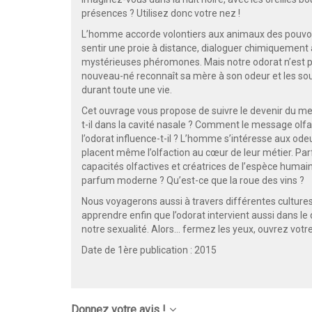
présences ? Utilisez donc votre nez !
L’homme accorde volontiers aux animaux des pouvoirs
sentir une proie à distance, dialoguer chimiquement
mystérieuses phéromones. Mais notre odorat n’est pas
nouveau-né reconnaît sa mère à son odeur et les souv
durant toute une vie.
Cet ouvrage vous propose de suivre le devenir du mes
t-il dans la cavité nasale ? Comment le message olf
l’odorat influence-t-il ? L’homme s’intéresse aux ode
placent même l’olfaction au cœur de leur métier. P
capacités olfactives et créatrices de l’espèce huma
parfum moderne ? Qu’est-ce que la roue des vins ?
Nous voyagerons aussi à travers différentes cultures
apprendre enfin que l’odorat intervient aussi dans le 
notre sexualité. Alors… fermez les yeux, ouvrez vot
Date de 1ère publication : 2015
Donnez votre avis !