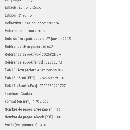
Éditeur :
Éditions Quae
e
Édition :
2
édition
Collection :
Clés pour comprendre
Publication :
7 mars 2019
Date de 1ère publication :
27 janvier 2015
Référence Livre papier :
02682
Référence eBook [PDF] :
02682NUM
Référence eBook [ePub] :
02682EPB
EAN13 Livre papier :
9782759229703
EAN13 eBook [PDF] :
9782759229710
EAN13 eBook [ePub] :
9782759229727
Intérieur :
Couleur
Format (en mm)
:
140 x 205
Nombre de pages
Livre papier
:
180
Nombre de pages
eBook [PDF]
:
180
Poids (en grammes) :
310