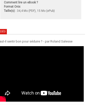
Comment lire un eBook ?
Format Onix
Taille(s) :
34,4 Mo (PDF), 15 Mo (ePub)
IDÉO
aut-il sentir bon pour séduire ? - par Roland Salesse