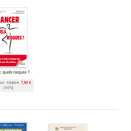
, quels risques ?
ier
19,50 €
7,80 €
(-60%)