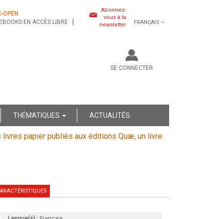
Abonnez-
E-OPEN
vous à la
EBOOKS EN ACCÈS LIBRE
FRANÇAIS
newsletter
SE CONNECTER
THÉMATIQUES
ACTUALITÉS
s livres papier publiés aux éditions Quæ, un livre
ARACTÉRISTIQUES
Langue(s) :
Français