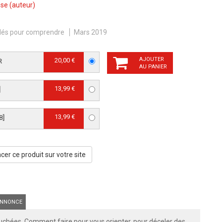
sse
(auteur)
lés pour comprendre
Mars 2019
AJOUTER
20,00 €
R
AU PANIER
13,99 €
]
13,99 €
B]
er ce produit sur votre site
NNONCE
bouchées. Comment faire pour vous orienter, pour déceler des