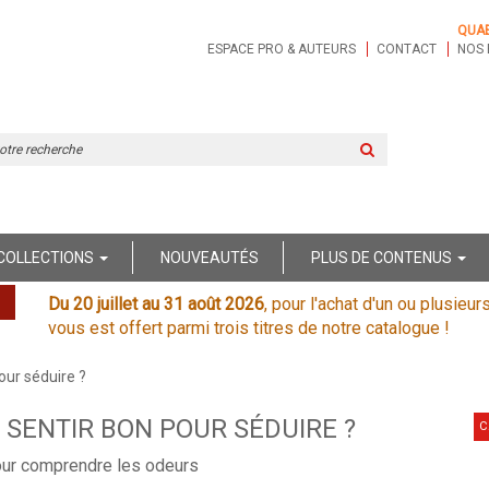
QUA
ESPACE PRO & AUTEURS
CONTACT
NOS 
Rechercher
sur
le
site
COLLECTIONS
NOUVEAUTÉS
PLUS DE CONTENUS
Du 20 juillet au 31 août 2026
, pour l'achat d'un ou plusieur
vous est offert parmi trois titres de notre catalogue !
pour séduire ?
L SENTIR BON POUR SÉDUIRE ?
C
our comprendre les odeurs