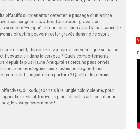
 olfactifs surprenants : détecter le passage d’un animal,
 avec ses congénères, attirer l’âme sœur grâce à de
 si sous-développé : il fonctionne bien avant la naissance, le
enirs olfactifs peuvent rester gravés dans notre esprit
V
sage olfactif, depuis le nez jusqu’au cerveau : que se passe-
F
actif voyage-t-il dans le cerveau ? Quels comportements
urs depuis la plus Haute Antiquité et certains passionnés
arfumeurs ou œnologues, ces artistes témoignent des
ine : comment conçoit-on un parfum ? Quel fut le premier
 olfactives, du kōdō japonais à la jungle colombienne, pour
diagnostic médical, trouve sa place dans les arts ou influence
re nez, le voyage commence !