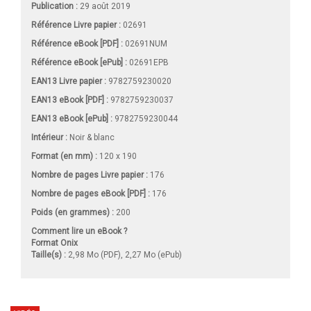
Publication :
29 août 2019
Référence Livre papier :
02691
Référence eBook [PDF] :
02691NUM
Référence eBook [ePub] :
02691EPB
EAN13 Livre papier :
9782759230020
EAN13 eBook [PDF] :
9782759230037
EAN13 eBook [ePub] :
9782759230044
Intérieur :
Noir & blanc
Format (en mm)
:
120 x 190
Nombre de pages
Livre papier
:
176
Nombre de pages
eBook [PDF]
:
176
Poids (en grammes) :
200
Comment lire un eBook ?
Format Onix
Taille(s) :
2,98 Mo (PDF), 2,27 Mo (ePub)