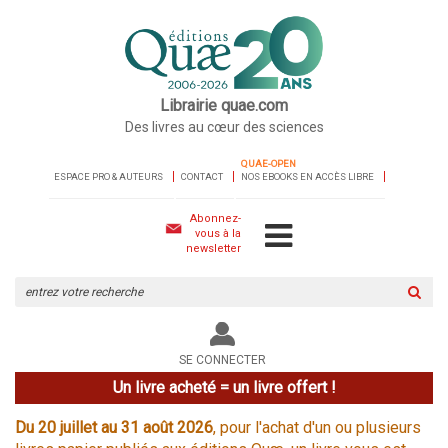
Librairie quae.com
Des livres au cœur des sciences
QUAE-OPEN
ESPACE PRO & AUTEURS
CONTACT
NOS EBOOKS EN ACCÈS LIBRE
Abonnez-
vous à la
newsletter
Rechercher
sur
le
site
SE CONNECTER
Un livre acheté = un livre offert !
Du 20 juillet au 31 août 2026
, pour l'achat d'un ou plusieurs