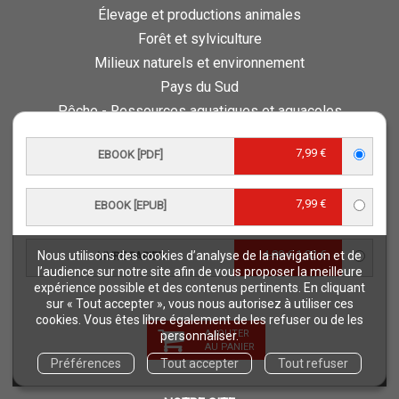
Élevage et productions animales
Forêt et sylviculture
Milieux naturels et environnement
Pays du Sud
Pêche - Ressources aquatiques et aquacoles
Sciences de la vie et de la terre
7,99 €
EBOOK [PDF]
Science pour tous
Sciences sociales, politiques, économiques
7,99 €
EBOOK [EPUB]
ESPACE PRO
Vous êtes auteur
4,80 €
1,92 €
Nous utilisons des cookies d’analyse de la navigation et de
LIVRE PAPIER
Vous êtes journaliste
l’audience sur notre site afin de vous proposer la meilleure
expérience possible et des contenus pertinents. En cliquant
Vous êtes libraire
sur « Tout accepter », vous nous autorisez à utiliser ces
Vous êtes bibliothécaire
cookies. Vous êtes libre également de les refuser ou de les
AJOUTER
personnaliser.
Foreign rights
AU PANIER
Préférences
Tout accepter
Tout refuser
Procédure d'évaluation