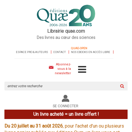
Librairie quae.com
Des livres au cœur des sciences
QUAE-OPEN
ESPACE PRO & AUTEURS
CONTACT
NOS EBOOKS EN ACCÈS LIBRE
Abonnez-
vous à la
newsletter
Rechercher
sur
le
site
SE CONNECTER
Un livre acheté = un livre offert !
Du 20 juillet au 31 août 2026
, pour l'achat d'un ou plusieurs