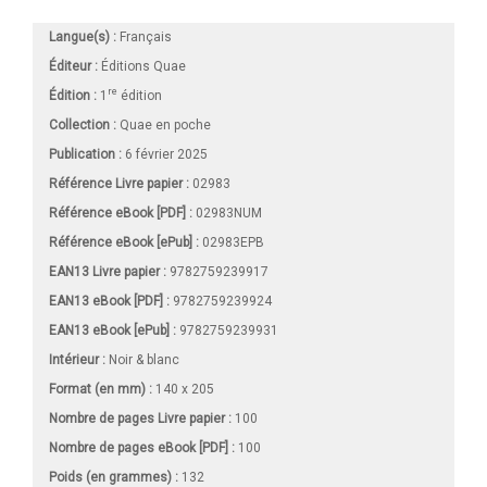
Langue(s) :
Français
Éditeur :
Éditions Quae
re
Édition :
1
édition
Collection :
Quae en poche
Publication :
6 février 2025
Référence Livre papier :
02983
Référence eBook [PDF] :
02983NUM
Référence eBook [ePub] :
02983EPB
EAN13 Livre papier :
9782759239917
EAN13 eBook [PDF] :
9782759239924
EAN13 eBook [ePub] :
9782759239931
Intérieur :
Noir & blanc
Format (en mm)
:
140 x 205
Nombre de pages
Livre papier
:
100
Nombre de pages
eBook [PDF]
:
100
Poids (en grammes) :
132