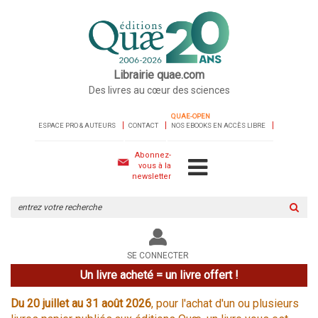
Librairie quae.com
Des livres au cœur des sciences
QUAE-OPEN
ESPACE PRO & AUTEURS
CONTACT
NOS EBOOKS EN ACCÈS LIBRE
Abonnez-
vous à la
newsletter
Rechercher
sur
le
site
SE CONNECTER
Un livre acheté = un livre offert !
Du 20 juillet au 31 août 2026
, pour l'achat d'un ou plusieurs