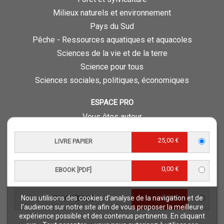
Milieux naturels et environnement
Pays du Sud
Pêche - Ressources aquatiques et aquacoles
Sciences de la vie et de la terre
Science pour tous
Sciences sociales, politiques, économiques
ESPACE PRO
Vous êtes auteur
Vous êtes journaliste
25,00 €
LIVRE PAPIER
Vous êtes libraire
Vous êtes bibliothécaire
0,00 €
Foreign rights
EBOOK [PDF]
Procédure d'évaluation
0,00 €
Nous utilisons des cookies d’analyse de la navigation et de
EBOOK [EPUB]
NOTRE SITE
l’audience sur notre site afin de vous proposer la meilleure
expérience possible et des contenus pertinents. En cliquant
Quae © 2018