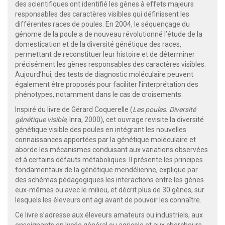
des scientifiques ont identifié les gènes à effets majeurs
responsables des caractères visibles qui définissent les
différentes races de poules. En 2004, le séquençage du
génome de la poule a de nouveau révolutionné l’étude de la
domestication et de la diversité génétique des races,
permettant de reconstituer leur histoire et de déterminer
précisément les gènes responsables des caractères visibles.
Aujourd’hui, des tests de diagnostic moléculaire peuvent
également être proposés pour faciliter l’interprétation des
phénotypes, notamment dans le cas de croisements.
Inspiré du livre de Gérard Coquerelle (
Les poules. Diversité
génétique visible
, Inra, 2000), cet ouvrage revisite la diversité
génétique visible des poules en intégrant les nouvelles
connaissances apportées par la génétique moléculaire et
aborde les mécanismes conduisant aux variations observées
et à certains défauts métaboliques. Il présente les principes
fondamentaux de la génétique mendélienne, explique par
des schémas pédagogiques les interactions entre les gènes
eux-mêmes ou avec le milieu, et décrit plus de 30 gènes, sur
lesquels les éleveurs ont agi avant de pouvoir les connaître.
Ce livre s’adresse aux éleveurs amateurs ou industriels, aux
enseignants en lycée général ou agricole et aux chercheurs