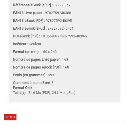
Référence eBook [ePub] :
02997EPB
EAN13 Livre papier :
9782759240388
EAN13 eBook [PDF] :
9782759240395
EAN13 eBook [ePub] :
9782759240401
DOI eBook [PDF] :
10.35690/978-2-7592-4039-5
Intérieur :
Couleur
Format (en mm)
:
160 x 240
Nombre de pages
Livre papier
:
168
Nombre de pages
eBook [PDF]
:
168
Poids (en grammes) :
393
Comment lire un eBook ?
Format Onix
Taille(s) :
21,6 Mo (PDF), 24,6 Mo (ePub)
VIDÉO