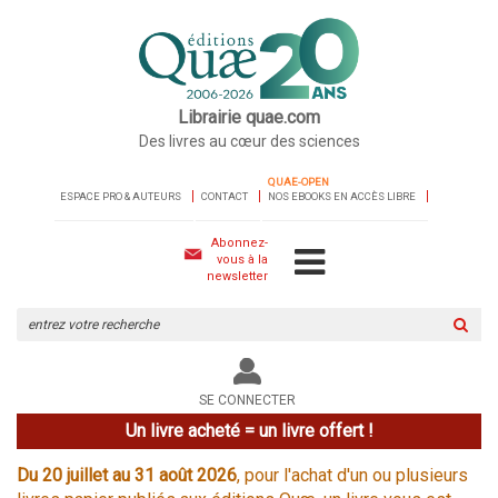
Librairie quae.com
Des livres au cœur des sciences
QUAE-OPEN
ESPACE PRO & AUTEURS
CONTACT
NOS EBOOKS EN ACCÈS LIBRE
Abonnez-
vous à la
newsletter
Rechercher
sur
le
site
SE CONNECTER
Un livre acheté = un livre offert !
Du 20 juillet au 31 août 2026
, pour l'achat d'un ou plusieurs