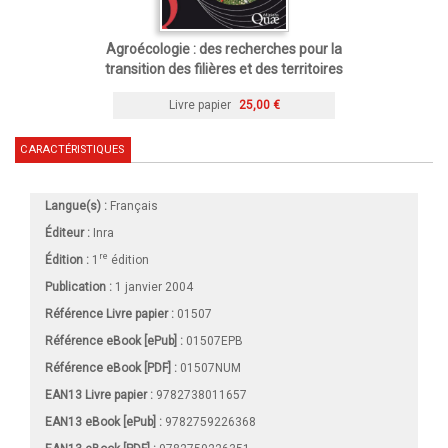
Agroécologie : des recherches pour la
transition des filières et des territoires
Livre papier
25,00 €
CARACTÉRISTIQUES
Langue(s) :
Français
Éditeur :
Inra
re
Édition :
1
édition
Publication :
1 janvier 2004
Référence Livre papier :
01507
Référence eBook [ePub] :
01507EPB
Référence eBook [PDF] :
01507NUM
EAN13 Livre papier :
9782738011657
EAN13 eBook [ePub] :
9782759226368