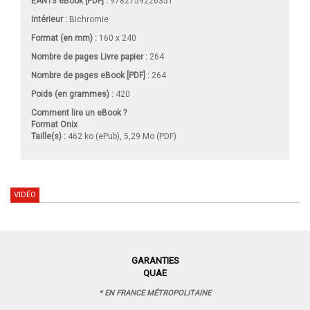
EAN13 eBook [PDF] :
9782759226351
Intérieur :
Bichromie
Format (en mm)
:
160 x 240
Nombre de pages
Livre papier
:
264
Nombre de pages
eBook [PDF]
:
264
Poids (en grammes) :
420
Comment lire un eBook ?
Format Onix
Taille(s) :
462 ko (ePub), 5,29 Mo (PDF)
VIDÉO
GARANTIES
QUAE
* EN FRANCE MÉTROPOLITAINE