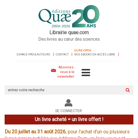
Librairie quae.com
Des livres au cœur des sciences
QUAE-OPEN
ESPACE PRO & AUTEURS
CONTACT
NOS EBOOKS EN ACCÈS LIBRE
Abonnez-
vous à la
newsletter
Rechercher
sur
le
site
SE CONNECTER
Un livre acheté = un livre offert !
Du 20 juillet au 31 août 2026
, pour l'achat d'un ou plusieurs