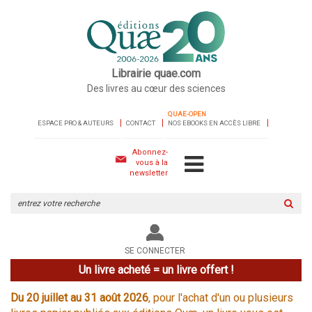
Librairie quae.com
Des livres au cœur des sciences
QUAE-OPEN
ESPACE PRO & AUTEURS
CONTACT
NOS EBOOKS EN ACCÈS LIBRE
Abonnez-
vous à la
newsletter
Rechercher
sur
le
site
SE CONNECTER
Un livre acheté = un livre offert !
Du 20 juillet au 31 août 2026
, pour l'achat d'un ou plusieurs