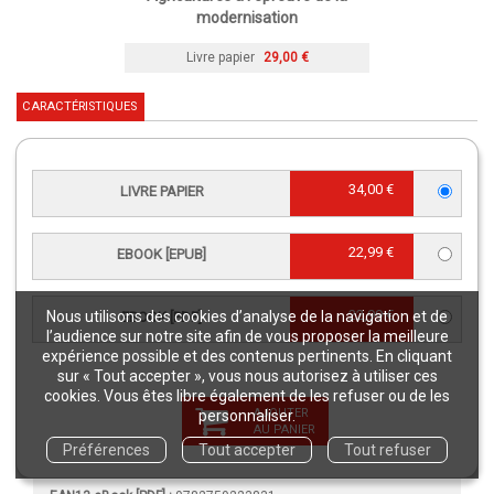
modernisation
Livre papier
29,00 €
CARACTÉRISTIQUES
Langue(s) :
Français
34,00 €
LIVRE PAPIER
Éditeur :
Éditions Quae
Co-éditeur :
Educagri
22,99 €
EBOOK [EPUB]
re
Édition :
1
édition
Collection :
Sciences en partage
22,99 €
Nous utilisons des cookies d’analyse de la navigation et de
EBOOK [PDF]
Publication :
21 septembre 2015
l’audience sur notre site afin de vous proposer la meilleure
Référence Livre papier :
02502
expérience possible et des contenus pertinents. En cliquant
sur « Tout accepter », vous nous autorisez à utiliser ces
Référence eBook [ePub] :
02502EPB
cookies. Vous êtes libre également de les refuser ou de les
Référence eBook [PDF] :
02502NUM
AJOUTER
personnaliser.
AU PANIER
EAN13 Livre papier :
9782759223824
Préférences
Tout accepter
Tout refuser
EAN13 eBook [ePub] :
9782759223848