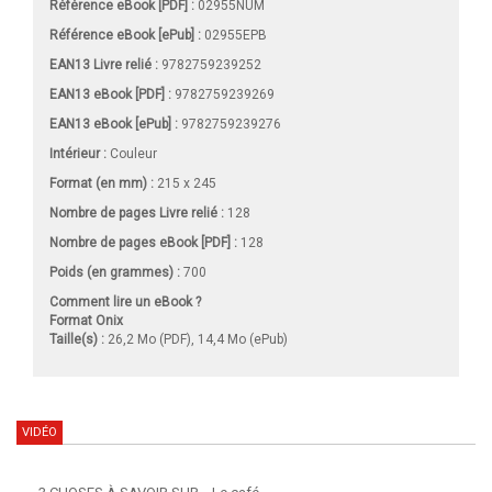
Référence eBook [PDF] :
02955NUM
Référence eBook [ePub] :
02955EPB
EAN13 Livre relié :
9782759239252
EAN13 eBook [PDF] :
9782759239269
EAN13 eBook [ePub] :
9782759239276
Intérieur :
Couleur
Format (en mm)
:
215 x 245
Nombre de pages
Livre relié
:
128
Nombre de pages
eBook [PDF]
:
128
Poids (en grammes) :
700
Comment lire un eBook ?
Format Onix
Taille(s) :
26,2 Mo (PDF), 14,4 Mo (ePub)
VIDÉO