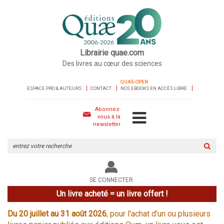
Librairie quae.com
Des livres au cœur des sciences
QUAE-OPEN
ESPACE PRO & AUTEURS
CONTACT
NOS EBOOKS EN ACCÈS LIBRE
Abonnez-
vous à la
newsletter
Rechercher
sur
le
site
SE CONNECTER
Un livre acheté = un livre offert !
Du 20 juillet au 31 août 2026
, pour l'achat d'un ou plusieurs