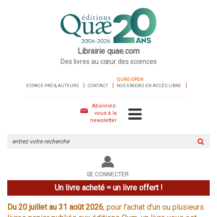
Librairie quae.com
Des livres au cœur des sciences
QUAE-OPEN
ESPACE PRO & AUTEURS
CONTACT
NOS EBOOKS EN ACCÈS LIBRE
Abonnez-
vous à la
newsletter
Rechercher
sur
le
site
SE CONNECTER
Un livre acheté = un livre offert !
Du 20 juillet au 31 août 2026
, pour l'achat d'un ou plusieurs