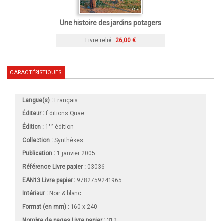
Une histoire des jardins potagers
Livre relié
26,00 €
CARACTÉRISTIQUES
Langue(s) :
Français
Éditeur :
Éditions Quae
re
Édition :
1
édition
Collection :
Synthèses
Publication :
1 janvier 2005
Référence Livre papier :
03036
EAN13 Livre papier :
9782759241965
Intérieur :
Noir & blanc
Format (en mm)
:
160 x 240
Nombre de pages
Livre papier
:
312