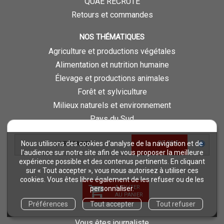
QUAE RECRUTE
Retours et commandes
NOS THÉMATIQUES
Agriculture et productions végétales
Alimentation et nutrition humaine
Élevage et productions animales
Forêt et sylviculture
Milieux naturels et environnement
Pays du Sud
Pêche - Ressources aquatiques et aquacoles
32,00 €
Nous utilisons des cookies d’analyse de la navigation et de
LIVRE PAPIER
Sciences de la vie et de la terre
l’audience sur notre site afin de vous proposer la meilleure
Science pour tous
expérience possible et des contenus pertinents. En cliquant
sur « Tout accepter », vous nous autorisez à utiliser ces
Sciences sociales, politiques, économiques
cookies. Vous êtes libre également de les refuser ou de les
AJOUTER
personnaliser.
ESPACE PRO
AU PANIER
Préférences
Tout accepter
Tout refuser
Vous êtes auteur
Vous êtes journaliste