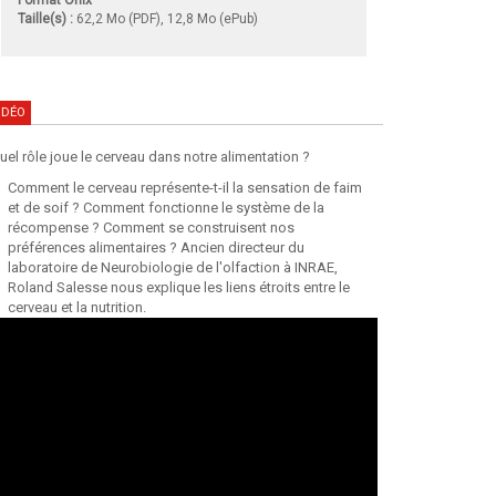
Taille(s) :
62,2 Mo (PDF), 12,8 Mo (ePub)
IDÉO
uel rôle joue le cerveau dans notre alimentation ?
Comment le cerveau représente-t-il la sensation de faim
et de soif ? Comment fonctionne le système de la
récompense ? Comment se construisent nos
préférences alimentaires ? Ancien directeur du
laboratoire de Neurobiologie de l'olfaction à INRAE,
Roland Salesse nous explique les liens étroits entre le
cerveau et la nutrition.