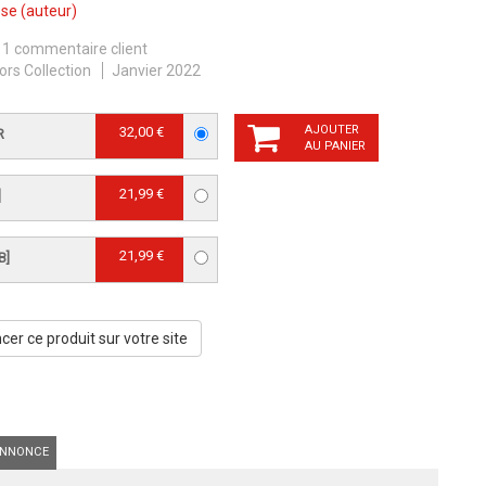
sse
(auteur)
1 commentaire client
ors Collection
Janvier 2022
AJOUTER
32,00 €
R
AU PANIER
21,99 €
]
21,99 €
B]
er ce produit sur votre site
NNONCE