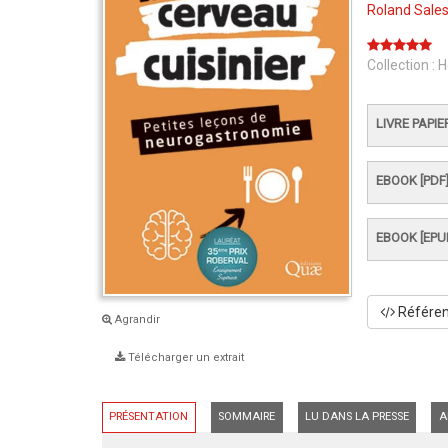
Roland Sale
Collection :
H
LIVRE PAPIE
EBOOK [PDF
EBOOK [EPU
Référenc
Agrandir
Télécharger un extrait
PRÉSENTATION
SOMMAIRE
LU DANS LA PRESSE
A