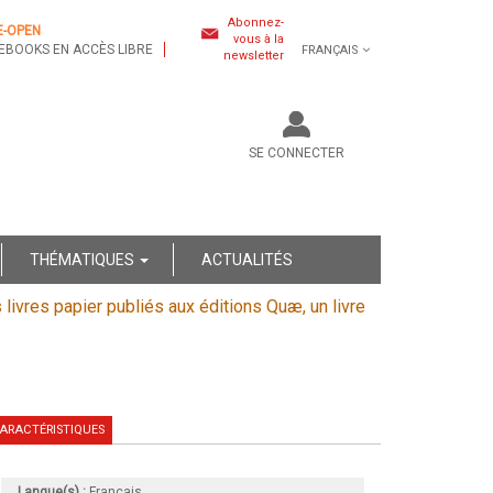
Abonnez-
E-OPEN
vous à la
EBOOKS EN ACCÈS LIBRE
FRANÇAIS
newsletter
SE CONNECTER
THÉMATIQUES
ACTUALITÉS
s livres papier publiés aux éditions Quæ, un livre
ARACTÉRISTIQUES
Langue(s) :
Français