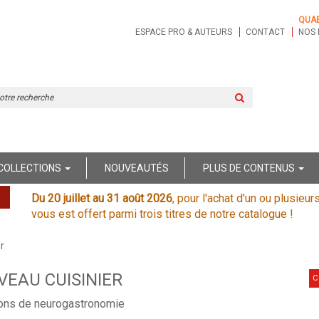
QUA
ESPACE PRO & AUTEURS
CONTACT
NOS 
Rechercher
sur
le
site
COLLECTIONS
NOUVEAUTÉS
PLUS DE CONTENUS
Du 20 juillet au 31 août 2026
, pour l'achat d'un ou plusieur
vous est offert parmi trois titres de notre catalogue !
r
VEAU CUISINIER
C
çons de neurogastronomie