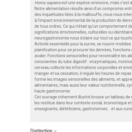
Homo sapiens
est une espèce omnivore, mais c’est aus
Notre alimentation résulte ainsi d’un compromis entre
des inquiétudes liées à la malbouffe, nous nous int
à l’impact environnemental de la production de denrée
de tous ordres. Ce qui n’était qu’un comportement de
significations émotionnelles, culturelles ou identit
neurogastronomie nous éclaire sur tout ce qui touche 
Activité essentielle pour la survie, se nourrir mobili
planification pour se procurer les denrées, fonctions
avaler. Fonctions sensorielles pour reconnaître les a
conscientes du tube digestif : enzymatiques, motrice
cerveau collecte les informations corporelles et env
manger et sa cessation, il régule les heures de repas e
forme les images sensorielles des aliments, et appre
alimentaires, mais aussi leur valeur nutritionnelle, s
haute gastronomie.
Cet ouvrage richement illustré brosse un tableau de
les restitue dans leur contexte social, économique et c
enseignants, diététiciens, gastronomes… et aux curie
Distinction