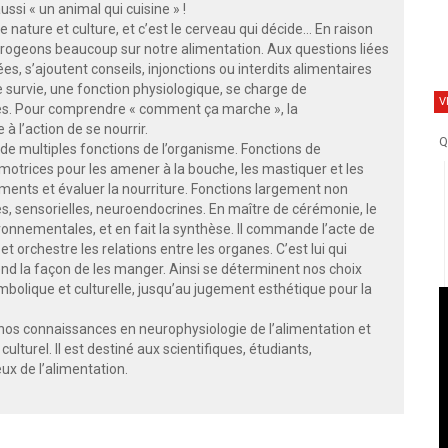
si « un animal qui cuisine » !
 nature et culture, et c’est le cerveau qui décide… En raison
errogeons beaucoup sur notre alimentation. Aux questions liées
s, s’ajoutent conseils, injonctions ou interdits alimentaires
 survie, une fonction physiologique, se charge de
V
aires. Pour comprendre « comment ça marche », la
à l’action de se nourrir.
Q
se de multiples fonctions de l’organisme. Fonctions de
 motrices pour les amener à la bouche, les mastiquer et les
liments et évaluer la nourriture. Fonctions largement non
s, sensorielles, neuroendocrines. En maître de cérémonie, le
ironnementales, et en fait la synthèse. Il commande l’acte de
t orchestre les relations entre les organes. C’est lui qui
nd la façon de les manger. Ainsi se déterminent nos choix
ymbolique et culturelle, jusqu’au jugement esthétique pour la
 nos connaissances en neurophysiologie de l’alimentation et
ulturel. Il est destiné aux scientifiques, étudiants,
ux de l’alimentation.