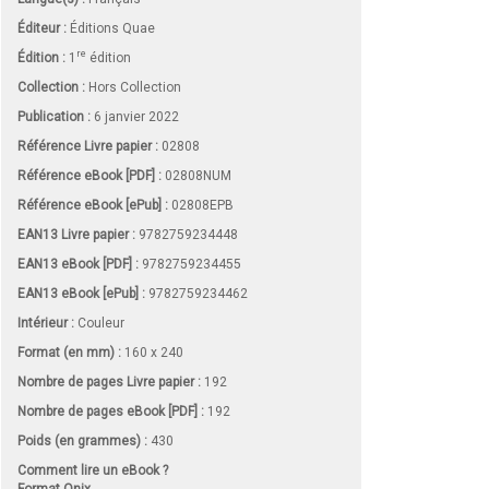
Éditeur :
Éditions Quae
re
Édition :
1
édition
Collection :
Hors Collection
Publication :
6 janvier 2022
Référence Livre papier :
02808
Référence eBook [PDF] :
02808NUM
Référence eBook [ePub] :
02808EPB
EAN13 Livre papier :
9782759234448
EAN13 eBook [PDF] :
9782759234455
EAN13 eBook [ePub] :
9782759234462
Intérieur :
Couleur
Format (en mm)
:
160 x 240
Nombre de pages
Livre papier
:
192
Nombre de pages
eBook [PDF]
:
192
Poids (en grammes) :
430
Comment lire un eBook ?
Format Onix